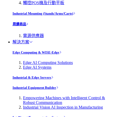
觸控POS機及行動平板
Industrial Mounting (Stands/Arms/Carts)
周邊商品
電源供應器
解決方案
Edge Computing & WISE-Edge
Edge AI Computing Solutions
Edge AI Systems
Industrial & Edge Servers
Industrial Equipment Builder
Empowering Machines with Intelligent Control &
Robust Communication
Industrial Vision AI Inspection in Manufacturing