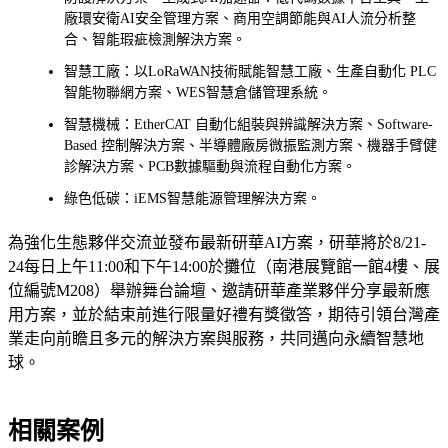
廠環安衛AI安全管理方案、商用空調節能與AI人流分析整
合、智能瑕疵檢測解決方案。
智慧工廠：以LoRaWAN技術賦能智慧工廠、生產自動化 PLC
智能物聯網方案、WES智慧倉儲管理系統。
智慧機械：EtherCAT 自動化組裝與辨識解決方案、Software-
Based 控制解決方案、半導體廠房微振監測方案、機器手臂健
診解決方案、PCB數據驅動與流程自動化方案。
綠色低碳：iEMS智慧能源管理解決方案。
為強化生態夥伴交流並發布最新研華AI方案，研華將於8/21-
24每日上午11:00和下午14:00於攤位（南港展覽館一館4樓、展
位編號M208）舉辦舞台論壇、邀請研華產業夥伴分享最新應
用方案，並於結束前進行限量好禮有獎徵答，期待引領台灣產
業走向前瞻且多元的解決方案與服務，共同邁向永續智慧地
球。
相關案例