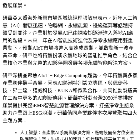
發展願景。
研華亞太暨海外新興市場區域總經理張敏忠表示，近年人工智
慧（AI）發展迅速，物聯網、永續能源、邊緣運算等話題持
續受到關注，企業對於發展AI已由探索期逐漸進入落地AI應
用的階段。未來十年在AI智能技術迭代及淨零永續應用雙重
帶動下，預期AIoT市場將進入高速成長期，並啟動新一波產
業革命，研華也將持續扮演永續地球的智能推手角色，結合企
業核心本業與完整的AI夥伴圈發展各項永續智能解決方案。
研華深耕並聚焦AIoT + Edge Computing趨勢，今年持續與多家
產業夥伴攜手合展，因應AI熱潮特別設立專區，與偲倢科
技、昇士達、譜威科技、KUKA和微軟合作，共同推動製造業
在工廠中更多的AI創新應用。研華亦針對台灣2050淨零排放
願景提供完整iEMS智慧能源管理解決方案，打造淨零生態系
助力企業跟上ESG浪潮。研華偕同產業夥伴本次展覽聚焦四大
主題方案：
人工智慧：全產業AI系統與解決方案、廠端設備全方位安全
防護解決方案、生成式AI加速器：低代碼數據平台工具、工