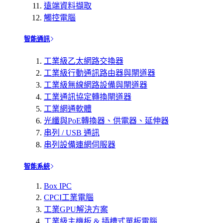
遠端資料擷取
觸控電腦
智能通訊
工業級乙太網路交換器
工業級行動通訊路由器與閘道器
工業級無線網路設備與閘道器
工業通訊協定轉換閘道器
工業網通軟體
光纖與PoE轉換器、供電器、延伸器
串列 / USB 通訊
串列設備連網伺服器
智能系統
Box IPC
CPCI工業電腦
工業GPU解決方案
工業級主機板 & 插槽式單板電腦