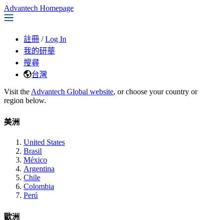
Advantech Homepage
註冊
/
Log In
我的研華
搜尋
台灣
Visit the
Advantech Global website
, or choose your country or
region below.
美洲
United States
Brasil
México
Argentina
Chile
Colombia
Perú
歐洲