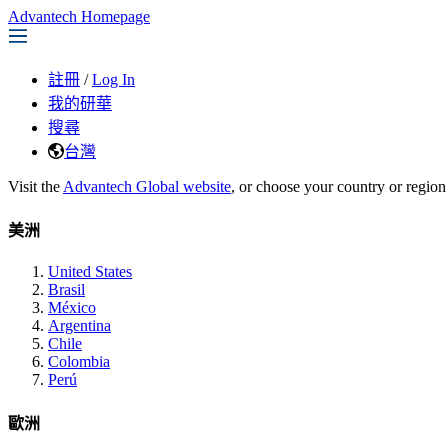
Advantech Homepage
註冊
/
Log In
我的研華
搜尋
台灣
Visit the
Advantech Global website
, or choose your country or region
美洲
United States
Brasil
México
Argentina
Chile
Colombia
Perú
歐洲