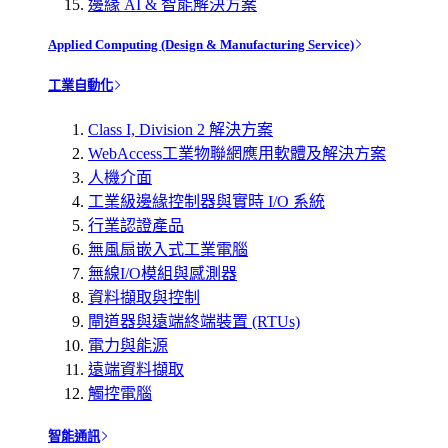
邊緣 AI & 智能解決方案
Applied Computing (Design & Manufacturing Service)
工業自動化
Class I, Division 2 解決方案
WebAccess工業物聯網應用軟體及解決方案
人機介面
工業級邊緣控制器與實時 I/O 系統
行業認證產品
無風扇嵌入式工業電腦
無線I/O模組與感測器
資料擷取與控制
閘道器與遠端終端裝置 (RTUs)
電力與能源
遠端資料擷取
觸控電腦
智能通訊