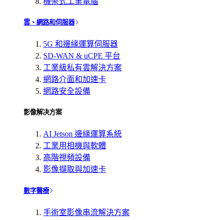
機架式工業電腦
雲、網路和伺服器
5G 和邊緣運算伺服器
SD-WAN & uCPE 平台
工業級私有雲解決方案
網路介面和加速卡
網路安全設備
影像解决方案
AI Jetson 邊緣運算系統
工業用相機與軟體
高階視頻設備
影像擷取與加速卡
數字醫療
手術室影像串流解決方案