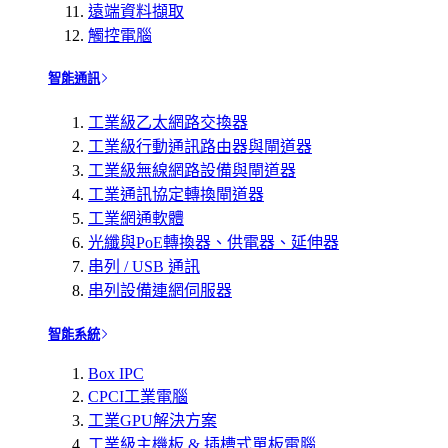
遠端資料擷取
觸控電腦
智能通訊
工業級乙太網路交換器
工業級行動通訊路由器與閘道器
工業級無線網路設備與閘道器
工業通訊協定轉換閘道器
工業網通軟體
光纖與PoE轉換器、供電器、延伸器
串列 / USB 通訊
串列設備連網伺服器
智能系統
Box IPC
CPCI工業電腦
工業GPU解決方案
工業級主機板 & 插槽式單板電腦