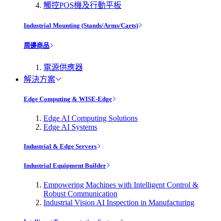
觸控POS機及行動平板
Industrial Mounting (Stands/Arms/Carts)
周邊商品
電源供應器
解決方案
Edge Computing & WISE-Edge
Edge AI Computing Solutions
Edge AI Systems
Industrial & Edge Servers
Industrial Equipment Builder
Empowering Machines with Intelligent Control &
Robust Communication
Industrial Vision AI Inspection in Manufacturing