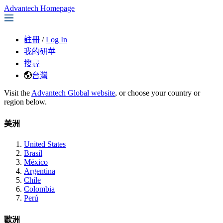
Advantech Homepage
註冊
/
Log In
我的研華
搜尋
台灣
Visit the
Advantech Global website
, or choose your country or
region below.
美洲
United States
Brasil
México
Argentina
Chile
Colombia
Perú
歐洲