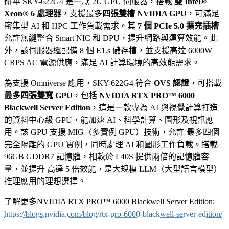
研華 SKY-622G4 是一款 2U GPU 伺服器，搭載
雙 Intel®
Xeon® 6 處理器
，支援最多
四張雙槽 NVIDIA GPU
，可滿足
密集型 AI 和 HPC 工作負載需求。其
7 個 PCIe 5.0 擴充插槽
允許無縫整合 Smart NIC 和 DPU，提升網路與運算效能。此
外，該伺服器還配備 8 個 E1.s 儲存槽，並支援高達 6000W
CRPS AC 電源供應，滿足 AI 計算環境的高效能需求。
為支援 Omniverse 應用，SKY-622G4 符合
OVS 認證
，可搭載
最多四張雙寬 GPU
，包括
NVIDIA RTX PRO™ 6000
Blackwell Server Edition
，這是一款專為 AI 與視覺計算打造
的資料中心級 GPU，能加速 AI、科學計算、圖形及視訊應
用。該 GPU 支援 MIG（多實例 GPU）技術，允許 最多四個
完全隔離的 GPU 實例，同時處理 AI 和圖形工作負載。搭載
96GB GDDR7 記憶體，相較於 L40S 提供兩倍的記憶體容
量，並提升 高達 5 倍效能，是大規模 LLM（大型語言模型）
推理應用的理想選擇。
了解更多NVIDIA RTX PRO™ 6000 Blackwell Server Edition:
https://blogs.nvidia.com/blog/rtx-pro-6000-blackwell-server-edition/