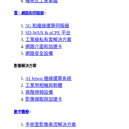
機架式工業電腦
雲、網路和伺服器
5G 和邊緣運算伺服器
SD-WAN & uCPE 平台
工業級私有雲解決方案
網路介面和加速卡
網路安全設備
影像解决方案
AI Jetson 邊緣運算系統
工業用相機與軟體
高階視頻設備
影像擷取與加速卡
數字醫療
手術室影像串流解決方案