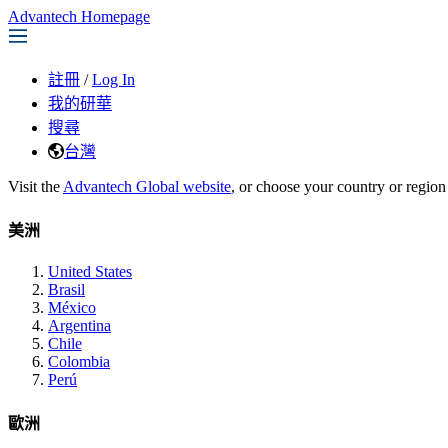
Advantech Homepage
註冊
/
Log In
我的研華
搜尋
台灣
Visit the
Advantech Global website
, or choose your country or region
美洲
United States
Brasil
México
Argentina
Chile
Colombia
Perú
歐洲