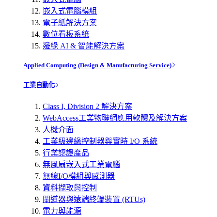
嵌入式電腦模組
電子紙解決方案
數位看板系統
邊緣 AI & 智能解決方案
Applied Computing (Design & Manufacturing Service)
工業自動化
Class I, Division 2 解決方案
WebAccess工業物聯網應用軟體及解決方案
人機介面
工業級邊緣控制器與實時 I/O 系統
行業認證產品
無風扇嵌入式工業電腦
無線I/O模組與感測器
資料擷取與控制
閘道器與遠端終端裝置 (RTUs)
電力與能源