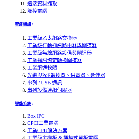
遠端資料擷取
觸控電腦
智能通訊
工業級乙太網路交換器
工業級行動通訊路由器與閘道器
工業級無線網路設備與閘道器
工業通訊協定轉換閘道器
工業網通軟體
光纖與PoE轉換器、供電器、延伸器
串列 / USB 通訊
串列設備連網伺服器
智能系統
Box IPC
CPCI工業電腦
工業GPU解決方案
工業級主機板 & 插槽式單板電腦