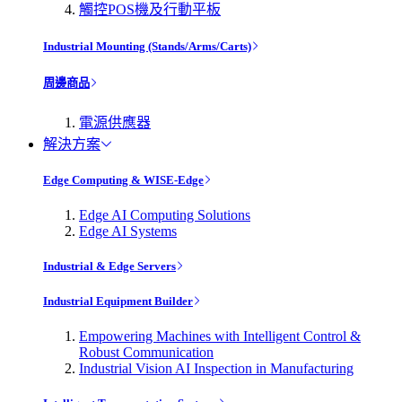
觸控POS機及行動平板
Industrial Mounting (Stands/Arms/Carts)
周邊商品
電源供應器
解決方案
Edge Computing & WISE-Edge
Edge AI Computing Solutions
Edge AI Systems
Industrial & Edge Servers
Industrial Equipment Builder
Empowering Machines with Intelligent Control &
Robust Communication
Industrial Vision AI Inspection in Manufacturing