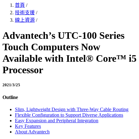
首頁
/
技術支援
/
線上資源
/
Advantech’s UTC-100 Series
Touch Computers Now
Available with Intel® Core™ i5
Processor
2021/3/25
Outline
Slim, Lightweight Design with Three-Way Cable Routing
Flexible Configuration to Support Diverse Applications
Easy Expansion and Peripheral Integration
Key Features
About Advantech