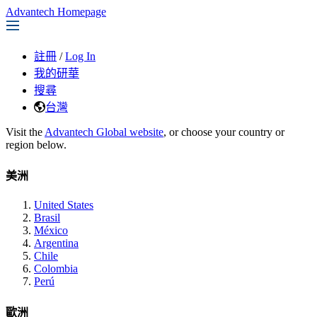
Advantech Homepage
註冊
/
Log In
我的研華
搜尋
台灣
Visit the
Advantech Global website
, or choose your country or
region below.
美洲
United States
Brasil
México
Argentina
Chile
Colombia
Perú
歐洲