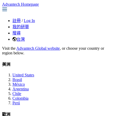
Advantech Homepage
註冊
/
Log In
我的研華
搜尋
台灣
Visit the
Advantech Global website
, or choose your country or
region below.
美洲
United States
Brasil
México
Argentina
Chile
Colombia
Perú
歐洲