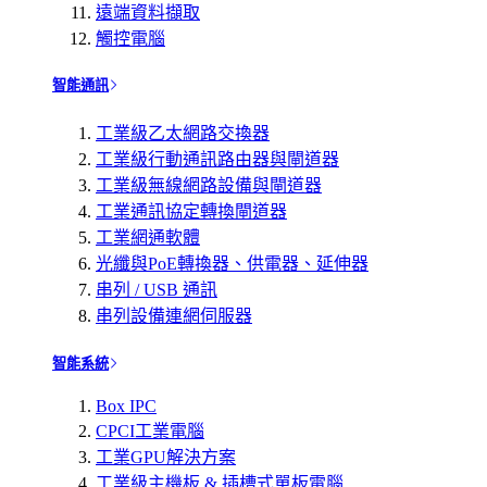
遠端資料擷取
觸控電腦
智能通訊
工業級乙太網路交換器
工業級行動通訊路由器與閘道器
工業級無線網路設備與閘道器
工業通訊協定轉換閘道器
工業網通軟體
光纖與PoE轉換器、供電器、延伸器
串列 / USB 通訊
串列設備連網伺服器
智能系統
Box IPC
CPCI工業電腦
工業GPU解決方案
工業級主機板 & 插槽式單板電腦