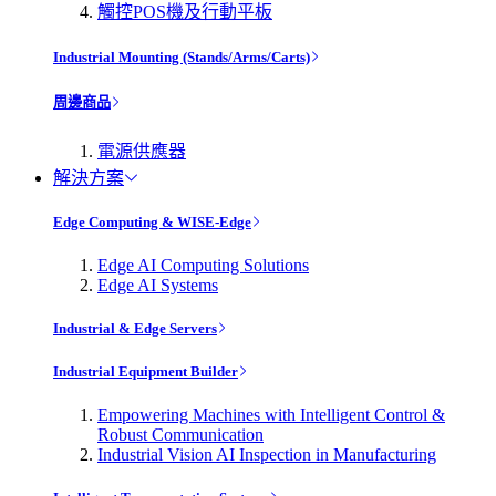
觸控POS機及行動平板
Industrial Mounting (Stands/Arms/Carts)
周邊商品
電源供應器
解決方案
Edge Computing & WISE-Edge
Edge AI Computing Solutions
Edge AI Systems
Industrial & Edge Servers
Industrial Equipment Builder
Empowering Machines with Intelligent Control &
Robust Communication
Industrial Vision AI Inspection in Manufacturing