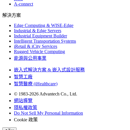
A-connect
解決方案
Edge Computing & WISE-Edge
Industrial & Edge Servers
Industrial Equipment Builder
Intelligent Transportation Systems
iRetail & iCity Services
Rugged Vehicle Computing
能源與公用事業
嵌入式解決方案 & 嵌入式設計服務
智慧工廠
智慧醫療 (iHealthcare)
© 1983-2026 Advantech Co., Ltd.
網站導覽
隱私權政策
Do Not Sell My Personal Information
Cookie 政策