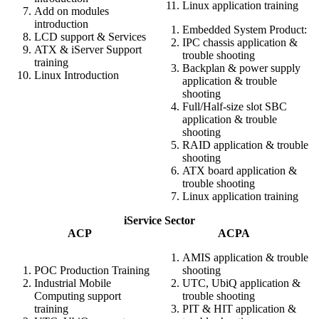
Linux application training
Add on modules
introduction
Embedded System Product:
LCD support & Services
IPC chassis application &
ATX & iServer Support
trouble shooting
training
Backplan & power supply
Linux Introduction
application & trouble
shooting
Full/Half-size slot SBC
application & trouble
shooting
RAID application & trouble
shooting
ATX board application &
trouble shooting
Linux application training
iService Sector
ACP
ACPA
AMIS application & trouble
POC Production Training
shooting
Industrial Mobile
UTC, UbiQ application &
Computing support
trouble shooting
training
PIT & HIT application &