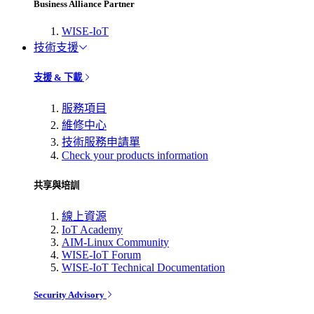
Business Alliance Partner
WISE-IoT
技術支援
支援 & 下載
服務項目
維修中心
技術服務申請單
Check your products information
共享與培訓
線上資源
IoT Academy
AIM-Linux Community
WISE-IoT Forum
WISE-IoT Technical Documentation
Security Advisory