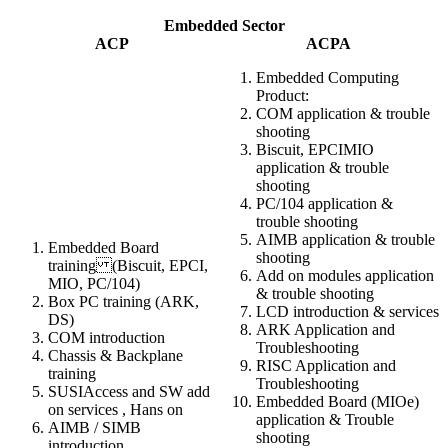
Embedded Sector
ACP
ACPA
Embedded Computing
Product:
COM application & trouble
shooting
Biscuit, EPCIMIO
application & trouble
shooting
PC/104 application &
trouble shooting
AIMB application & trouble
Embedded Board
shooting
training (Biscuit, EPCI,
Add on modules application
MIO, PC/104)
& trouble shooting
Box PC training (ARK,
LCD introduction & services
DS)
ARK Application and
COM introduction
Troubleshooting
Chassis & Backplane
RISC Application and
training
Troubleshooting
SUSIAccess and SW add
Embedded Board (MIOe)
on services , Hans on
application & Trouble
AIMB / SIMB
shooting
introduction