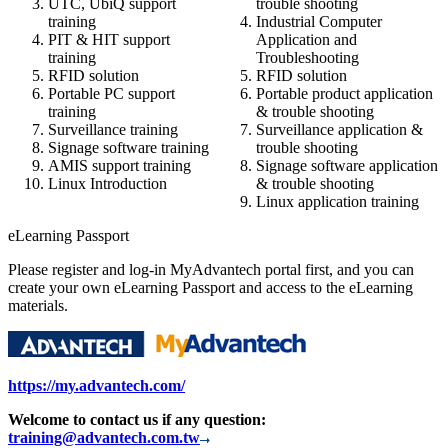
UTC, UbiQ support
trouble shooting
training
Industrial Computer
PIT & HIT support
Application and
training
Troubleshooting
RFID solution
RFID solution
Portable PC support
Portable product application
training
& trouble shooting
Surveillance training
Surveillance application &
Signage software training
trouble shooting
AMIS support training
Signage software application
Linux Introduction
& trouble shooting
Linux application training
eLearning Passport
Please register and log-in MyAdvantech portal first, and you can
create your own eLearning Passport and access to the eLearning
materials.
https://my.advantech.com/
Welcome to contact us if any question:
training@advantech.com.tw