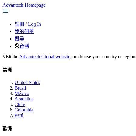
Advantech Homepage
註冊
/
Log In
我的研華
搜尋
台灣
Visit the
Advantech Global website
, or choose your country or region
美洲
United States
Brasil
México
Argentina
Chile
Colombia
Perú
歐洲