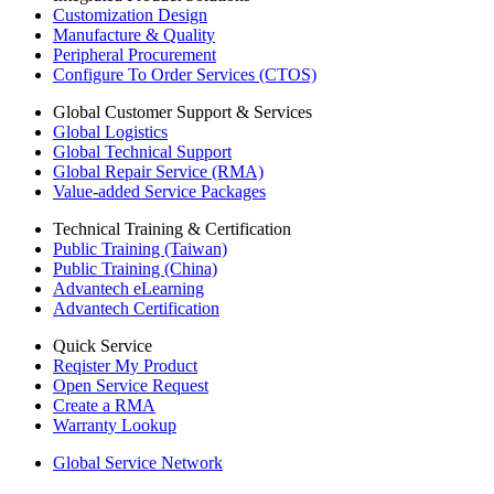
Customization Design
Manufacture & Quality
Peripheral Procurement
Configure To Order Services (CTOS)
Global Customer Support & Services
Global Logistics
Global Technical Support
Global Repair Service (RMA)
Value-added Service Packages
Technical Training & Certification
Public Training (Taiwan)
Public Training (China)
Advantech eLearning
Advantech Certification
Quick Service
Reqister My Product
Open Service Request
Create a RMA
Warranty Lookup
Global Service Network