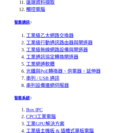
遠端資料擷取
觸控電腦
智能通訊
工業級乙太網路交換器
工業級行動通訊路由器與閘道器
工業級無線網路設備與閘道器
工業通訊協定轉換閘道器
工業網通軟體
光纖與PoE轉換器、供電器、延伸器
串列 / USB 通訊
串列設備連網伺服器
智能系統
Box IPC
CPCI工業電腦
工業GPU解決方案
工業級主機板 & 插槽式單板電腦