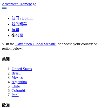
Advantech Homepage
註冊
/
Log In
我的研華
搜尋
台灣
Visit the
Advantech Global website
, or choose your country or
region below.
美洲
United States
Brasil
México
Argentina
Chile
Colombia
Perú
歐洲