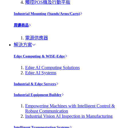
觸控POS機及行動平板
Industrial Mounting (Stands/Arms/Carts)
周邊商品
電源供應器
解決方案
Edge Computing & WISE-Edge
Edge AI Computing Solutions
Edge AI Systems
Industrial & Edge Servers
Industrial Equipment Builder
Empowering Machines with Intelligent Control &
Robust Communication
Industrial Vision AI Inspection in Manufacturing
Intelligent Transportation Systems