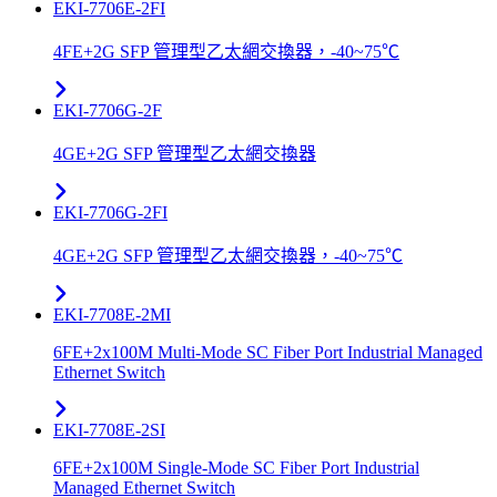
EKI-7706E-2FI
4FE+2G SFP 管理型乙太網交換器，-40~75℃
EKI-7706G-2F
4GE+2G SFP 管理型乙太網交換器
EKI-7706G-2FI
4GE+2G SFP 管理型乙太網交換器，-40~75℃
EKI-7708E-2MI
6FE+2x100M Multi-Mode SC Fiber Port Industrial Managed
Ethernet Switch
EKI-7708E-2SI
6FE+2x100M Single-Mode SC Fiber Port Industrial
Managed Ethernet Switch