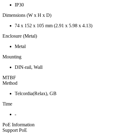
IP30
Dimensions (W x H x D)
74 x 152 x 105 mm (2.91 x 5.98 x 4.13)
Enclosure (Metal)
Metal
Mounting
DIN-rail, Wall
MTBF
Method
Telcordia(Relax), GB
Time
-
PoE Information
Support PoE