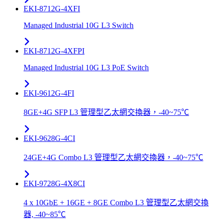
EKI-8712G-4XFI
Managed Industrial 10G L3 Switch
EKI-8712G-4XFPI
Managed Industrial 10G L3 PoE Switch
EKI-9612G-4FI
8GE+4G SFP L3 管理型乙太網交換器，-40~75℃
EKI-9628G-4CI
24GE+4G Combo L3 管理型乙太網交換器，-40~75℃
EKI-9728G-4X8CI
4 x 10GbE + 16GE + 8GE Combo L3 管理型乙太網交換
器, -40~85℃