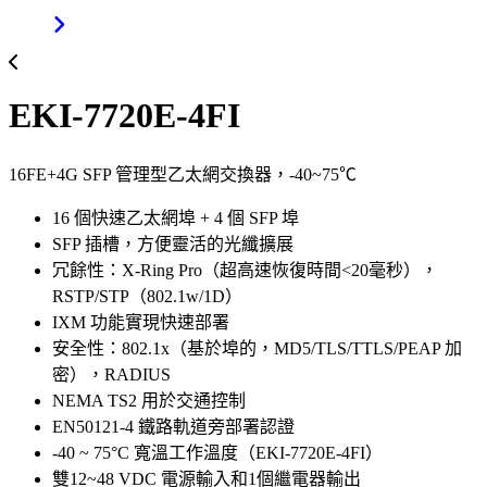
EKI-7720E-4FI
16FE+4G SFP 管理型乙太網交換器，-40~75℃
16 個快速乙太網埠 + 4 個 SFP 埠
SFP 插槽，方便靈活的光纖擴展
冗餘性：X-Ring Pro（超高速恢復時間<20毫秒），
RSTP/STP（802.1w/1D）
IXM 功能實現快速部署
安全性：802.1x（基於埠的，MD5/TLS/TTLS/PEAP 加
密），RADIUS
NEMA TS2 用於交通控制
EN50121-4 鐵路軌道旁部署認證
-40 ~ 75°C 寬溫工作溫度（EKI-7720E-4FI）
雙12~48 VDC 電源輸入和1個繼電器輸出