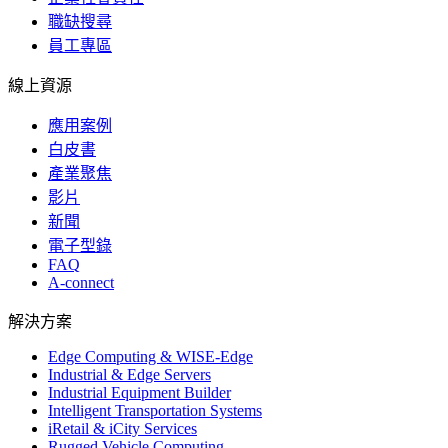
職缺搜尋
員工專區
線上資源
應用案例
白皮書
產業聚焦
影片
新聞
電子型錄
FAQ
A-connect
解決方案
Edge Computing & WISE-Edge
Industrial & Edge Servers
Industrial Equipment Builder
Intelligent Transportation Systems
iRetail & iCity Services
Rugged Vehicle Computing