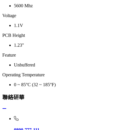
5600 Mhz
Voltage
1.1V
PCB Height
1.23"
Feature
Unbuffered
Operating Temperature
0 ~ 85°C (32 ~ 185°F)
聯絡研華
0800-777-111