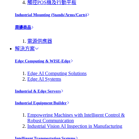
觸控POS機及行動平板
Industrial Mounting (Stands/Arms/Carts)
周邊商品
電源供應器
解決方案
Edge Computing & WISE-Edge
Edge AI Computing Solutions
Edge AI Systems
Industrial & Edge Servers
Industrial Equipment Builder
Empowering Machines with Intelligent Control &
Robust Communication
Industrial Vision AI Inspection in Manufacturing
Intelligent Transportation Systems