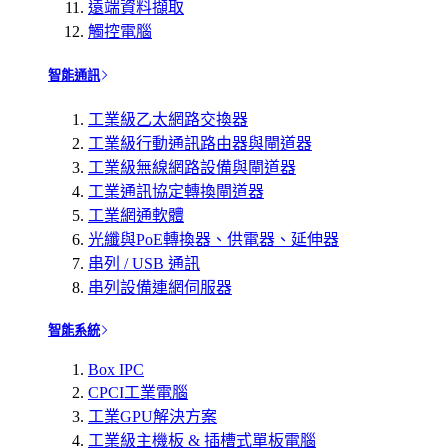
遠端資料擷取
觸控電腦
智能通訊
工業級乙太網路交換器
工業級行動通訊路由器與閘道器
工業級無線網路設備與閘道器
工業通訊協定轉換閘道器
工業網通軟體
光纖與PoE轉換器、供電器、延伸器
串列 / USB 通訊
串列設備連網伺服器
智能系統
Box IPC
CPCI工業電腦
工業GPU解決方案
工業級主機板 & 插槽式單板電腦