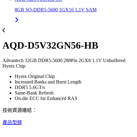
8GB SO-DDR5-5600 1GX16 1.1V SAM
AQD-D5V32GN56-HB
Advantech 32GB DDR5-5600 288Pin 2GX8 1.1V Unbuffered
Hynix Chip
Hynix Original Chip
Increased Banks and Burst Length
DDR5 5.6GT/s
Same-Bank Refresh
On-die ECC for Enhanced RAS
技術資源連結：
產品型錄