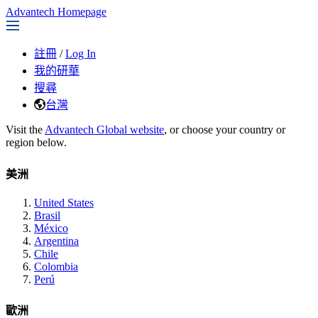
Advantech Homepage
註冊
/
Log In
我的研華
搜尋
台灣
Visit the
Advantech Global website
, or choose your country or
region below.
美洲
United States
Brasil
México
Argentina
Chile
Colombia
Perú
歐洲