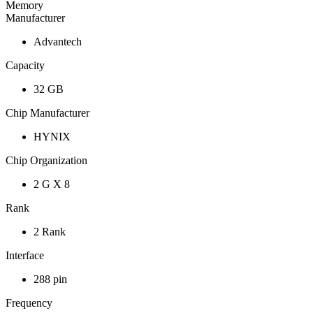
Memory
Manufacturer
Advantech
Capacity
32 GB
Chip Manufacturer
HYNIX
Chip Organization
2 G X 8
Rank
2 Rank
Interface
288 pin
Frequency