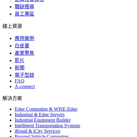
職缺搜尋
員工專區
線上資源
應用案例
白皮書
產業聚焦
影片
新聞
電子型錄
FAQ
A-connect
解決方案
Edge Computing & WISE-Edge
Industrial & Edge Servers
Industrial Equipment Builder
Intelligent Transportation Systems
iRetail & iCity Services
Rugged Vehicle Computing