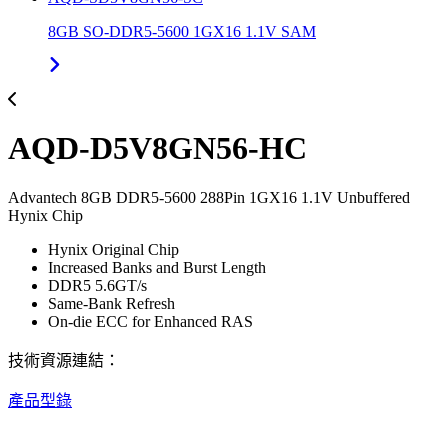
8GB SO-DDR5-5600 1GX16 1.1V SAM
AQD-D5V8GN56-HC
Advantech 8GB DDR5-5600 288Pin 1GX16 1.1V Unbuffered
Hynix Chip
Hynix Original Chip
Increased Banks and Burst Length
DDR5 5.6GT/s
Same-Bank Refresh
On-die ECC for Enhanced RAS
技術資源連結：
產品型錄