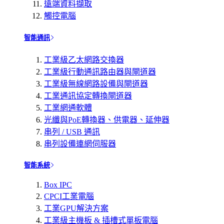
遠端資料擷取
觸控電腦
智能通訊
工業級乙太網路交換器
工業級行動通訊路由器與閘道器
工業級無線網路設備與閘道器
工業通訊協定轉換閘道器
工業網通軟體
光纖與PoE轉換器、供電器、延伸器
串列 / USB 通訊
串列設備連網伺服器
智能系統
Box IPC
CPCI工業電腦
工業GPU解決方案
工業級主機板 & 插槽式單板電腦