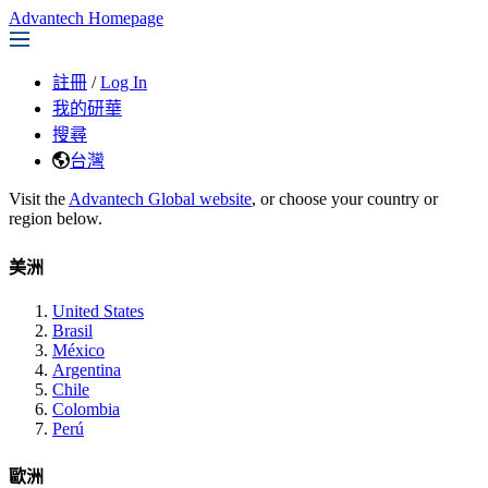
Advantech Homepage
註冊
/
Log In
我的研華
搜尋
台灣
Visit the
Advantech Global website
, or choose your country or
region below.
美洲
United States
Brasil
México
Argentina
Chile
Colombia
Perú
歐洲