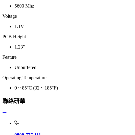
5600 Mhz
Voltage
1.1V
PCB Height
1.23"
Feature
Unbuffered
Operating Temperature
0 ~ 85°C (32 ~ 185°F)
聯絡研華
0800-777-111