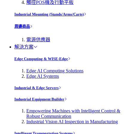
觸控POS機及行動平板
Industrial Mounting (Stands/Arms/Carts)
周邊商品
電源供應器
解決方案
Edge Computing & WISE-Edge
Edge AI Computing Solutions
Edge AI Systems
Industrial & Edge Servers
Industrial Equipment Builder
Empowering Machines with Intelligent Control &
Robust Communication
Industrial Vision AI Inspection in Manufacturing
Intelligent Transportation Systems