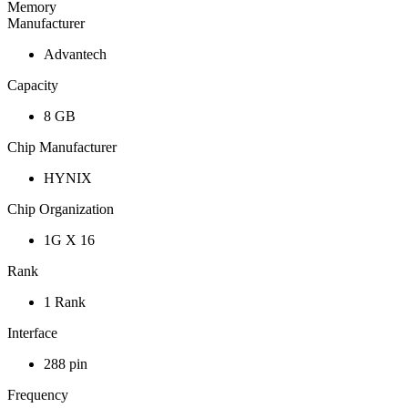
Memory
Manufacturer
Advantech
Capacity
8 GB
Chip Manufacturer
HYNIX
Chip Organization
1G X 16
Rank
1 Rank
Interface
288 pin
Frequency