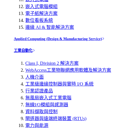
嵌入式電腦模組
電子紙解決方案
數位看板系統
邊緣 AI & 智能解決方案
Applied Computing (Design & Manufacturing Service)
工業自動化
Class I, Division 2 解決方案
WebAccess工業物聯網應用軟體及解決方案
人機介面
工業級邊緣控制器與實時 I/O 系統
行業認證產品
無風扇嵌入式工業電腦
無線I/O模組與感測器
資料擷取與控制
閘道器與遠端終端裝置 (RTUs)
電力與能源