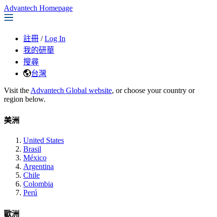
Advantech Homepage
註冊
/
Log In
我的研華
搜尋
台灣
Visit the
Advantech Global website
, or choose your country or
region below.
美洲
United States
Brasil
México
Argentina
Chile
Colombia
Perú
歐洲