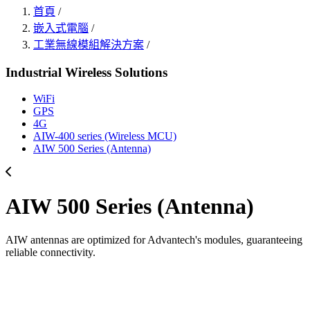
首頁
/
嵌入式電腦
/
工業無線模組解決方案
/
Industrial Wireless Solutions
WiFi
GPS
4G
AIW-400 series (Wireless MCU)
AIW 500 Series (Antenna)
AIW 500 Series (Antenna)
AIW antennas are optimized for Advantech's modules, guaranteeing
reliable connectivity.