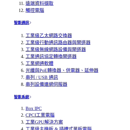
遠端資料擷取
觸控電腦
智能通訊
工業級乙太網路交換器
工業級行動通訊路由器與閘道器
工業級無線網路設備與閘道器
工業通訊協定轉換閘道器
工業網通軟體
光纖與PoE轉換器、供電器、延伸器
串列 / USB 通訊
串列設備連網伺服器
智能系統
Box IPC
CPCI工業電腦
工業GPU解決方案
工業級主機板 & 插槽式單板電腦