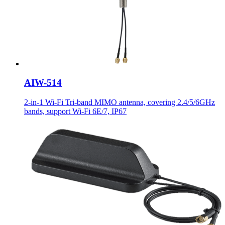
AIW-514
2-in-1 Wi-Fi Tri-band MIMO antenna, covering 2.4/5/6GHz
bands, support Wi-Fi 6E/7, IP67