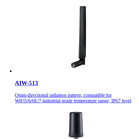
AIW-513
Omni-directional radiation pattern, compatible for
WiFi5/6/6E/7,industrial grade temperature range, IP67 level