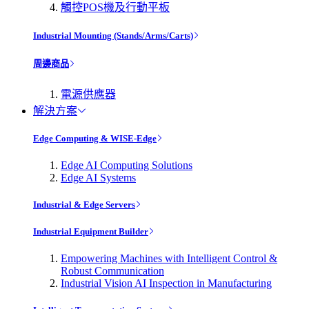
觸控POS機及行動平板
Industrial Mounting (Stands/Arms/Carts)
周邊商品
電源供應器
解決方案
Edge Computing & WISE-Edge
Edge AI Computing Solutions
Edge AI Systems
Industrial & Edge Servers
Industrial Equipment Builder
Empowering Machines with Intelligent Control &
Robust Communication
Industrial Vision AI Inspection in Manufacturing