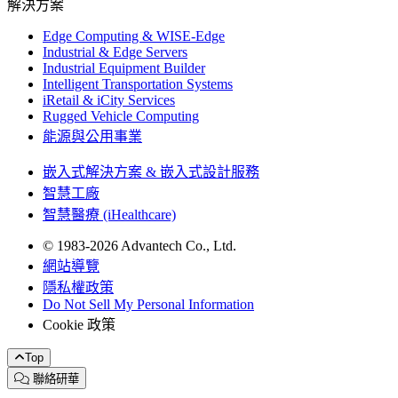
解決方案
Edge Computing & WISE-Edge
Industrial & Edge Servers
Industrial Equipment Builder
Intelligent Transportation Systems
iRetail & iCity Services
Rugged Vehicle Computing
能源與公用事業
嵌入式解決方案 & 嵌入式設計服務
智慧工廠
智慧醫療 (iHealthcare)
© 1983-2026 Advantech Co., Ltd.
網站導覽
隱私權政策
Do Not Sell My Personal Information
Cookie 政策
Top
聯絡研華