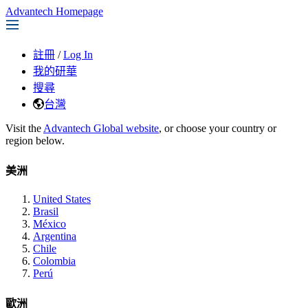
Advantech Homepage
註冊
/
Log In
我的研華
搜尋
台灣
Visit the
Advantech Global website
, or choose your country or
region below.
美洲
United States
Brasil
México
Argentina
Chile
Colombia
Perú
歐洲