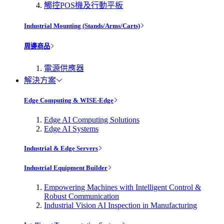
觸控POS機及行動平板
Industrial Mounting (Stands/Arms/Carts)
周邊商品
電源供應器
解決方案
Edge Computing & WISE-Edge
Edge AI Computing Solutions
Edge AI Systems
Industrial & Edge Servers
Industrial Equipment Builder
Empowering Machines with Intelligent Control &
Robust Communication
Industrial Vision AI Inspection in Manufacturing