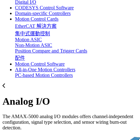
Digital I/O
CODESYS Control Software
Domain-specific Controllers
Motion Control Cards
EtherCAT 解決方案
集中式運動控制
Motion ASIC
Non-Motion ASIC
Position Compare and Trigger Cards
配件
Motion Control Software
All-in-One Motion Controllers
PC-based Motion Controllers
Analog I/O
The AMAX-5000 analog I/O modules offers channel-independent
configuration, signal type selection, and sensor wiring burn-out
detection.