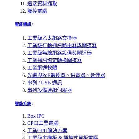
遠端資料擷取
觸控電腦
智能通訊
工業級乙太網路交換器
工業級行動通訊路由器與閘道器
工業級無線網路設備與閘道器
工業通訊協定轉換閘道器
工業網通軟體
光纖與PoE轉換器、供電器、延伸器
串列 / USB 通訊
串列設備連網伺服器
智能系統
Box IPC
CPCI工業電腦
工業GPU解決方案
工業級主機板 & 插槽式單板電腦