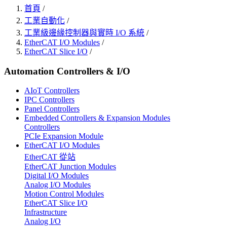
首頁
/
工業自動化
/
工業級邊緣控制器與實時 I/O 系統
/
EtherCAT I/O Modules
/
EtherCAT Slice I/O
/
Automation Controllers & I/O
AIoT Controllers
IPC Controllers
Panel Controllers
Embedded Controllers & Expansion Modules
Controllers
PCIe Expansion Module
EtherCAT I/O Modules
EtherCAT 從站
EtherCAT Junction Modules
Digital I/O Modules
Analog I/O Modules
Motion Control Modules
EtherCAT Slice I/O
Infrastructure
Analog I/O