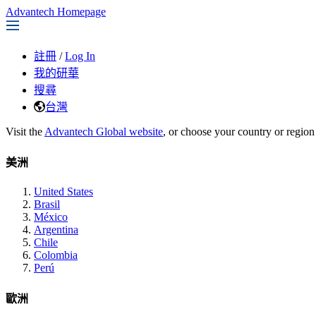
Advantech Homepage
註冊
/
Log In
我的研華
搜尋
台灣
Visit the
Advantech Global website
, or choose your country or region
美洲
United States
Brasil
México
Argentina
Chile
Colombia
Perú
歐洲