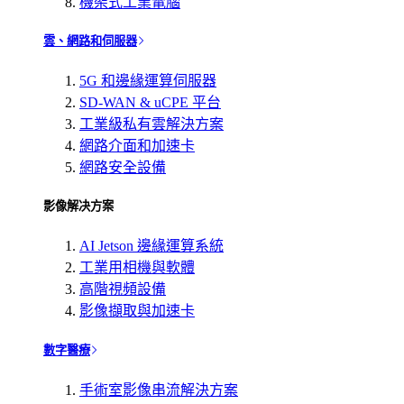
機架式工業電腦
雲、網路和伺服器
5G 和邊緣運算伺服器
SD-WAN & uCPE 平台
工業級私有雲解決方案
網路介面和加速卡
網路安全設備
影像解决方案
AI Jetson 邊緣運算系統
工業用相機與軟體
高階視頻設備
影像擷取與加速卡
數字醫療
手術室影像串流解決方案