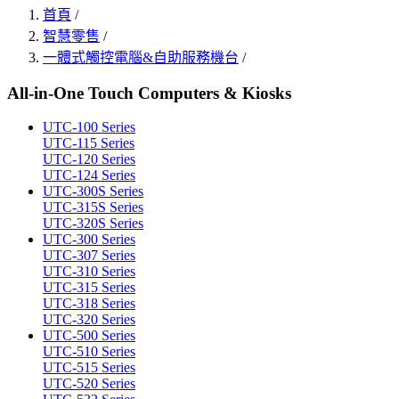
首頁
/
智慧零售
/
一體式觸控電腦&自助服務機台
/
All-in-One Touch Computers & Kiosks
UTC-100 Series
UTC-115 Series
UTC-120 Series
UTC-124 Series
UTC-300S Series
UTC-315S Series
UTC-320S Series
UTC-300 Series
UTC-307 Series
UTC-310 Series
UTC-315 Series
UTC-318 Series
UTC-320 Series
UTC-500 Series
UTC-510 Series
UTC-515 Series
UTC-520 Series