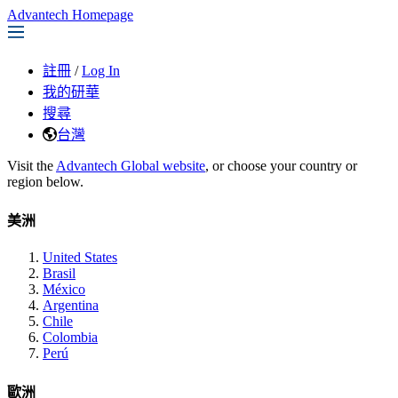
Advantech Homepage
註冊
/
Log In
我的研華
搜尋
台灣
Visit the
Advantech Global website
, or choose your country or
region below.
美洲
United States
Brasil
México
Argentina
Chile
Colombia
Perú
歐洲