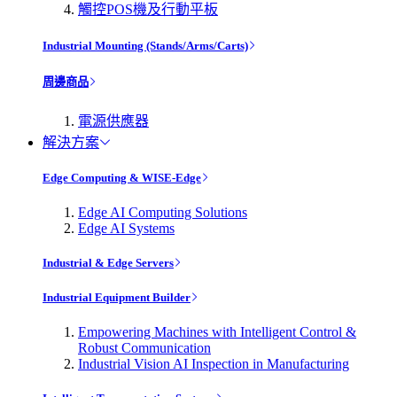
觸控POS機及行動平板
Industrial Mounting (Stands/Arms/Carts)
周邊商品
電源供應器
解決方案
Edge Computing & WISE-Edge
Edge AI Computing Solutions
Edge AI Systems
Industrial & Edge Servers
Industrial Equipment Builder
Empowering Machines with Intelligent Control &
Robust Communication
Industrial Vision AI Inspection in Manufacturing