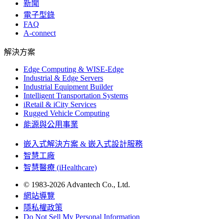
新聞
電子型錄
FAQ
A-connect
解決方案
Edge Computing & WISE-Edge
Industrial & Edge Servers
Industrial Equipment Builder
Intelligent Transportation Systems
iRetail & iCity Services
Rugged Vehicle Computing
能源與公用事業
嵌入式解決方案 & 嵌入式設計服務
智慧工廠
智慧醫療 (iHealthcare)
© 1983-2026 Advantech Co., Ltd.
網站導覽
隱私權政策
Do Not Sell My Personal Information