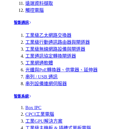
遠端資料擷取
觸控電腦
智能通訊
工業級乙太網路交換器
工業級行動通訊路由器與閘道器
工業級無線網路設備與閘道器
工業通訊協定轉換閘道器
工業網通軟體
光纖與PoE轉換器、供電器、延伸器
串列 / USB 通訊
串列設備連網伺服器
智能系統
Box IPC
CPCI工業電腦
工業GPU解決方案
工業級主機板 & 插槽式單板電腦