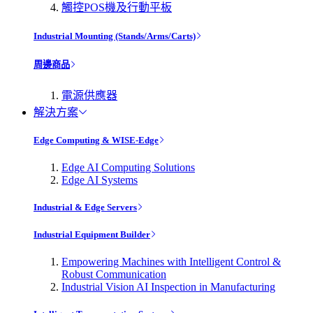
觸控POS機及行動平板
Industrial Mounting (Stands/Arms/Carts)
周邊商品
電源供應器
解決方案
Edge Computing & WISE-Edge
Edge AI Computing Solutions
Edge AI Systems
Industrial & Edge Servers
Industrial Equipment Builder
Empowering Machines with Intelligent Control &
Robust Communication
Industrial Vision AI Inspection in Manufacturing