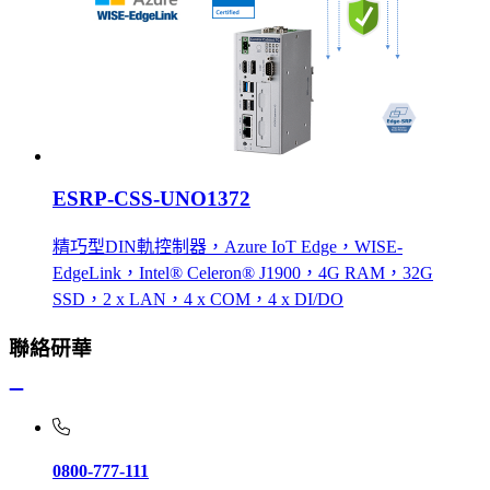
ESRP-CSS-UNO1372
精巧型DIN軌控制器，Azure IoT Edge，WISE-
EdgeLink，Intel® Celeron® J1900，4G RAM，32G
SSD，2 x LAN，4 x COM，4 x DI/DO
聯絡研華
0800-777-111