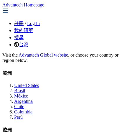
Advantech Homepage
註冊
/
Log In
我的研華
搜尋
台灣
Visit the
Advantech Global website
, or choose your country or
region below.
美洲
United States
Brasil
México
Argentina
Chile
Colombia
Perú
歐洲