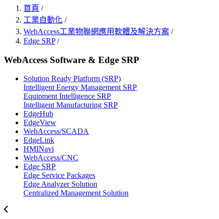
首頁
/
工業自動化
/
WebAccess工業物聯網應用軟體及解決方案
/
Edge SRP
/
WebAccess Software & Edge SRP
Solution Ready Platform (SRP)
Intelligent Energy Management SRP
Equipment Intelligence SRP
Intelligent Manufacturing SRP
EdgeHub
EdgeView
WebAccess/SCADA
EdgeLink
HMINavi
WebAccess/CNC
Edge SRP
Edge Service Packages
Edge Analyzer Solution
Centralized Management Solution