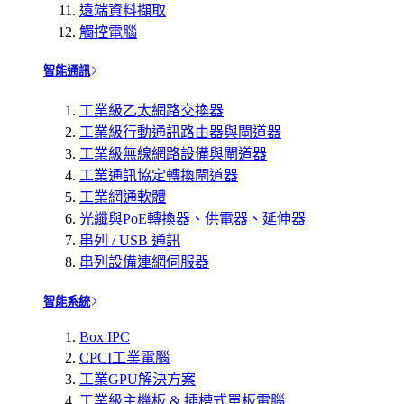
遠端資料擷取
觸控電腦
智能通訊
工業級乙太網路交換器
工業級行動通訊路由器與閘道器
工業級無線網路設備與閘道器
工業通訊協定轉換閘道器
工業網通軟體
光纖與PoE轉換器、供電器、延伸器
串列 / USB 通訊
串列設備連網伺服器
智能系統
Box IPC
CPCI工業電腦
工業GPU解決方案
工業級主機板 & 插槽式單板電腦