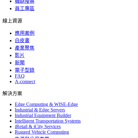
職缺搜尋
員工專區
線上資源
應用案例
白皮書
產業聚焦
影片
新聞
電子型錄
FAQ
A-connect
解決方案
Edge Computing & WISE-Edge
Industrial & Edge Servers
Industrial Equipment Builder
Intelligent Transportation Systems
iRetail & iCity Services
Rugged Vehicle Computing