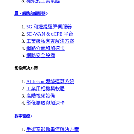
機架式工業電腦
雲、網路和伺服器
5G 和邊緣運算伺服器
SD-WAN & uCPE 平台
工業級私有雲解決方案
網路介面和加速卡
網路安全設備
影像解决方案
AI Jetson 邊緣運算系統
工業用相機與軟體
高階視頻設備
影像擷取與加速卡
數字醫療
手術室影像串流解決方案