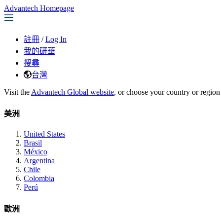
Advantech Homepage
註冊
/
Log In
我的研華
搜尋
台灣
Visit the
Advantech Global website
, or choose your country or region
美洲
United States
Brasil
México
Argentina
Chile
Colombia
Perú
歐洲