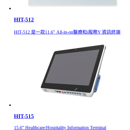
HIT-512
HIT-512 是一款11.6" All-in-on醫療和i服務Y 資訊終端
HIT-515
15.6” Healthcare/Hospitality Information Terminal