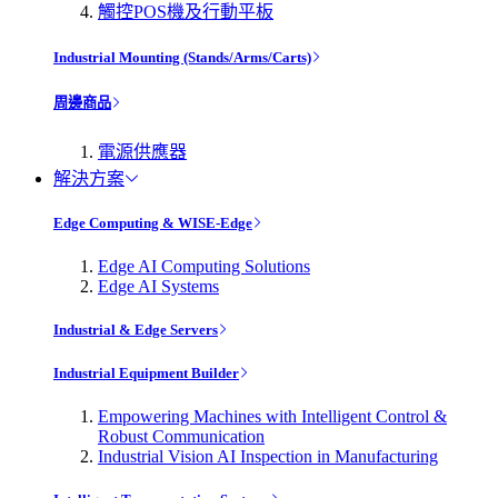
觸控POS機及行動平板
Industrial Mounting (Stands/Arms/Carts)
周邊商品
電源供應器
解決方案
Edge Computing & WISE-Edge
Edge AI Computing Solutions
Edge AI Systems
Industrial & Edge Servers
Industrial Equipment Builder
Empowering Machines with Intelligent Control &
Robust Communication
Industrial Vision AI Inspection in Manufacturing