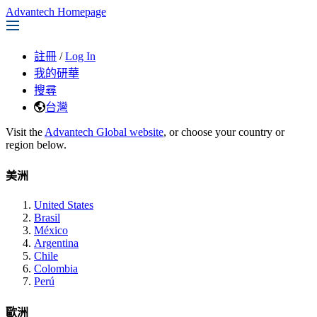
Advantech Homepage
註冊
/
Log In
我的研華
搜尋
台灣
Visit the
Advantech Global website
, or choose your country or
region below.
美洲
United States
Brasil
México
Argentina
Chile
Colombia
Perú
歐洲