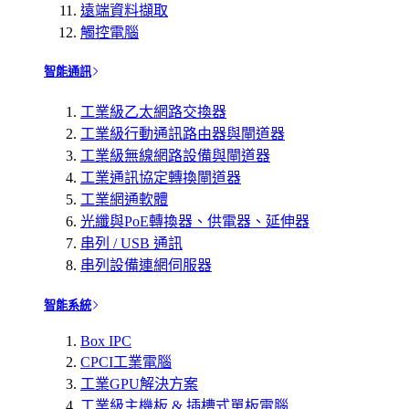
遠端資料擷取
觸控電腦
智能通訊
工業級乙太網路交換器
工業級行動通訊路由器與閘道器
工業級無線網路設備與閘道器
工業通訊協定轉換閘道器
工業網通軟體
光纖與PoE轉換器、供電器、延伸器
串列 / USB 通訊
串列設備連網伺服器
智能系統
Box IPC
CPCI工業電腦
工業GPU解決方案
工業級主機板 & 插槽式單板電腦