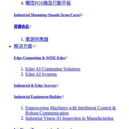
觸控POS機及行動平板
Industrial Mounting (Stands/Arms/Carts)
周邊商品
電源供應器
解決方案
Edge Computing & WISE-Edge
Edge AI Computing Solutions
Edge AI Systems
Industrial & Edge Servers
Industrial Equipment Builder
Empowering Machines with Intelligent Control &
Robust Communication
Industrial Vision AI Inspection in Manufacturing