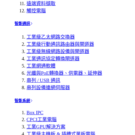
遠端資料擷取
觸控電腦
智能通訊
工業級乙太網路交換器
工業級行動通訊路由器與閘道器
工業級無線網路設備與閘道器
工業通訊協定轉換閘道器
工業網通軟體
光纖與PoE轉換器、供電器、延伸器
串列 / USB 通訊
串列設備連網伺服器
智能系統
Box IPC
CPCI工業電腦
工業GPU解決方案
工業級主機板 & 插槽式單板電腦