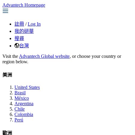
Advantech Homepage
註冊
/
Log In
我的研華
搜尋
台灣
Visit the
Advantech Global website
, or choose your country or
region below.
美洲
United States
Brasil
México
Argentina
Chile
Colombia
Perú
歐洲