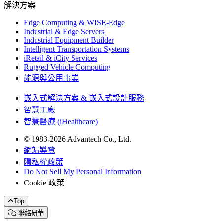
解決方案
Edge Computing & WISE-Edge
Industrial & Edge Servers
Industrial Equipment Builder
Intelligent Transportation Systems
iRetail & iCity Services
Rugged Vehicle Computing
能源與公用事業
嵌入式解決方案 & 嵌入式設計服務
智慧工廠
智慧醫療 (iHealthcare)
© 1983-2026 Advantech Co., Ltd.
網站導覽
隱私權政策
Do Not Sell My Personal Information
Cookie 政策
Top
聯絡研華