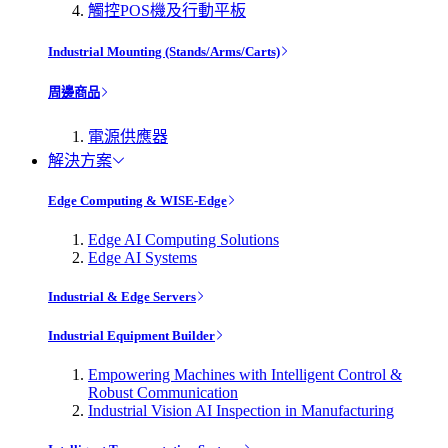
觸控POS機及行動平板
Industrial Mounting (Stands/Arms/Carts)
周邊商品
電源供應器
解決方案
Edge Computing & WISE-Edge
Edge AI Computing Solutions
Edge AI Systems
Industrial & Edge Servers
Industrial Equipment Builder
Empowering Machines with Intelligent Control &
Robust Communication
Industrial Vision AI Inspection in Manufacturing