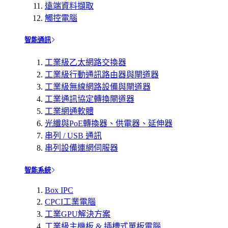
遠端資料擷取
觸控電腦
智能通訊
工業級乙太網路交換器
工業級行動通訊路由器與閘道器
工業級無線網路設備與閘道器
工業通訊協定轉換閘道器
工業網通軟體
光纖與PoE轉換器、供電器、延伸器
串列 / USB 通訊
串列設備連網伺服器
智能系統
Box IPC
CPCI工業電腦
工業GPU解決方案
工業級主機板 & 插槽式單板電腦