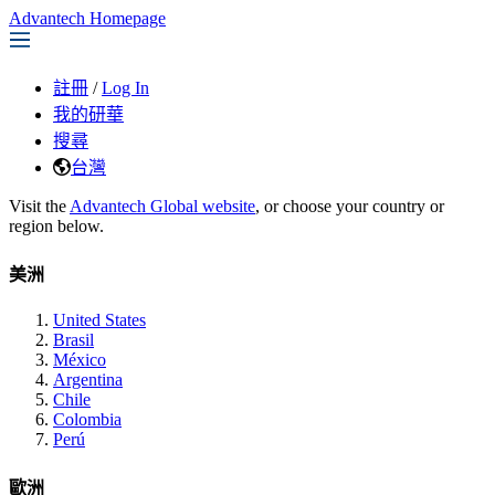
Advantech Homepage
註冊
/
Log In
我的研華
搜尋
台灣
Visit the
Advantech Global website
, or choose your country or
region below.
美洲
United States
Brasil
México
Argentina
Chile
Colombia
Perú
歐洲