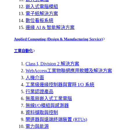
嵌入式電腦模組
電子紙解決方案
數位看板系統
邊緣 AI & 智能解決方案
Applied Computing (Design & Manufacturing Service)
工業自動化
Class I, Division 2 解決方案
WebAccess工業物聯網應用軟體及解決方案
人機介面
工業級邊緣控制器與實時 I/O 系統
行業認證產品
無風扇嵌入式工業電腦
無線I/O模組與感測器
資料擷取與控制
閘道器與遠端終端裝置 (RTUs)
電力與能源