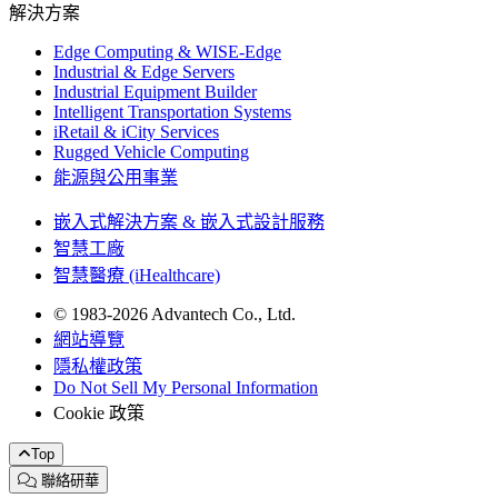
解決方案
Edge Computing & WISE-Edge
Industrial & Edge Servers
Industrial Equipment Builder
Intelligent Transportation Systems
iRetail & iCity Services
Rugged Vehicle Computing
能源與公用事業
嵌入式解決方案 & 嵌入式設計服務
智慧工廠
智慧醫療 (iHealthcare)
© 1983-2026 Advantech Co., Ltd.
網站導覽
隱私權政策
Do Not Sell My Personal Information
Cookie 政策
Top
聯絡研華