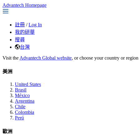
Advantech Homepage
註冊
/
Log In
我的研華
搜尋
台灣
Visit the
Advantech Global website
, or choose your country or region
美洲
United States
Brasil
México
Argentina
Chile
Colombia
Perú
歐洲