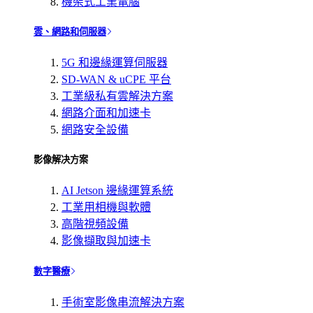
機架式工業電腦
雲、網路和伺服器
5G 和邊緣運算伺服器
SD-WAN & uCPE 平台
工業級私有雲解決方案
網路介面和加速卡
網路安全設備
影像解决方案
AI Jetson 邊緣運算系統
工業用相機與軟體
高階視頻設備
影像擷取與加速卡
數字醫療
手術室影像串流解決方案