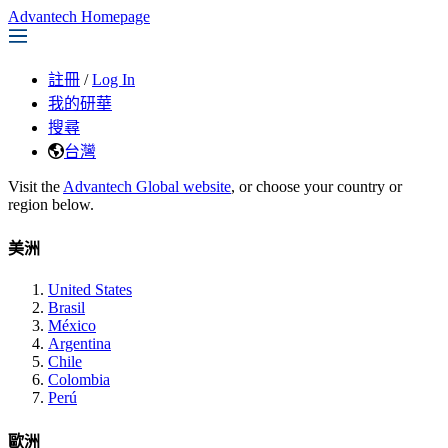
Advantech Homepage
註冊
/
Log In
我的研華
搜尋
台灣
Visit the
Advantech Global website
, or choose your country or
region below.
美洲
United States
Brasil
México
Argentina
Chile
Colombia
Perú
歐洲