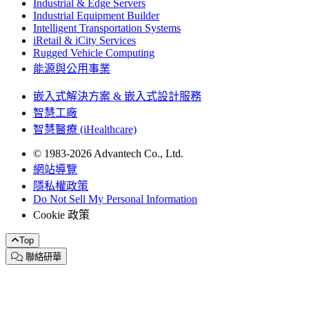
Industrial & Edge Servers
Industrial Equipment Builder
Intelligent Transportation Systems
iRetail & iCity Services
Rugged Vehicle Computing
能源與公用事業
嵌入式解決方案 & 嵌入式設計服務
智慧工廠
智慧醫療 (iHealthcare)
© 1983-2026 Advantech Co., Ltd.
網站導覽
隱私權政策
Do Not Sell My Personal Information
Cookie 政策
Top
聯絡研華