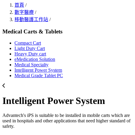
首頁
/
數字醫療
/
移動醫護工作站
/
Medical Carts & Tablets
Compact Cart
Light Duty Cart
Heavy Duty cart
eMedication Solution
Medical Specialty
Intelligent Power System
Medical Grade Tablet PC
Intelligent Power System
Advantech's iPS is suitable to be installed in mobile carts which are
used in hospitals and other applications that need higher standard of
safety.