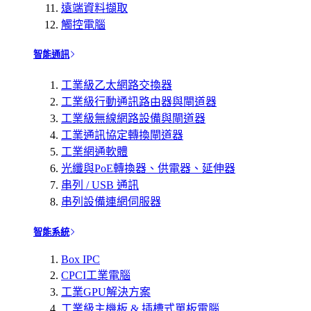
遠端資料擷取
觸控電腦
智能通訊
工業級乙太網路交換器
工業級行動通訊路由器與閘道器
工業級無線網路設備與閘道器
工業通訊協定轉換閘道器
工業網通軟體
光纖與PoE轉換器、供電器、延伸器
串列 / USB 通訊
串列設備連網伺服器
智能系統
Box IPC
CPCI工業電腦
工業GPU解決方案
工業級主機板 & 插槽式單板電腦