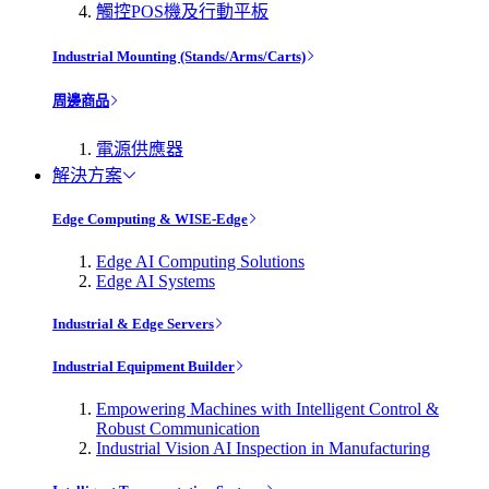
觸控POS機及行動平板
Industrial Mounting (Stands/Arms/Carts)
周邊商品
電源供應器
解決方案
Edge Computing & WISE-Edge
Edge AI Computing Solutions
Edge AI Systems
Industrial & Edge Servers
Industrial Equipment Builder
Empowering Machines with Intelligent Control &
Robust Communication
Industrial Vision AI Inspection in Manufacturing