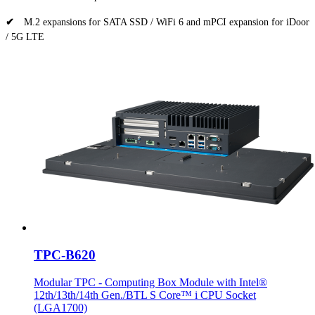
✔
M.2 expansions for SATA SSD / WiFi 6 and mPCI expansion for iDoor
/ 5G LTE
TPC-B620
Modular TPC - Computing Box Module with Intel®
12th/13th/14th Gen./BTL S Core™ i CPU Socket
(LGA1700)