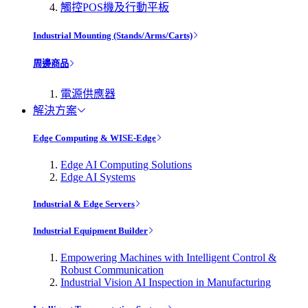
觸控POS機及行動平板
Industrial Mounting (Stands/Arms/Carts)
周邊商品
電源供應器
解決方案
Edge Computing & WISE-Edge
Edge AI Computing Solutions
Edge AI Systems
Industrial & Edge Servers
Industrial Equipment Builder
Empowering Machines with Intelligent Control &
Robust Communication
Industrial Vision AI Inspection in Manufacturing