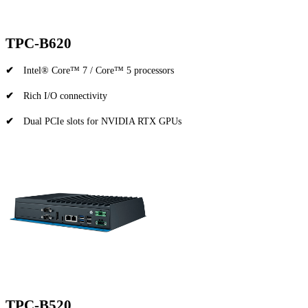
TPC-B620
✔
Intel® Core™ 7 / Core™ 5 processors
✔
Rich I/O connectivity
✔
Dual PCIe slots for NVIDIA RTX GPUs
TPC-B520