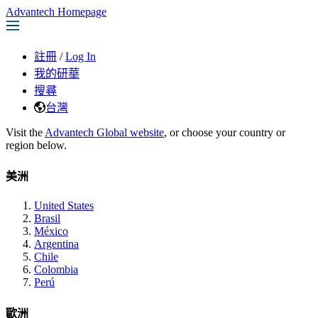
Advantech Homepage
註冊
/
Log In
我的研華
搜尋
台灣
Visit the
Advantech Global website
, or choose your country or
region below.
美洲
United States
Brasil
México
Argentina
Chile
Colombia
Perú
歐洲