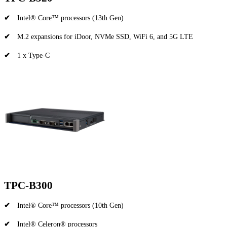
✔
Intel® Core™ processors (13th Gen)
✔
M.2 expansions for iDoor, NVMe SSD, WiFi 6, and 5G LTE
✔
1 x Type-C
TPC-B300
✔
Intel® Core™ processors (10th Gen)
✔
Intel® Celeron® processors