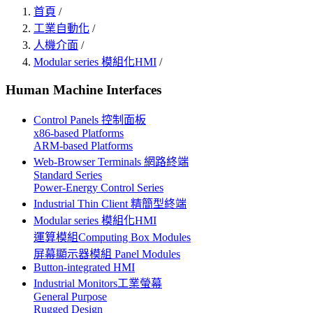
首頁
/
工業自動化
/
人機介面
/
Modular series 模組化HMI
/
Human Machine Interfaces
Control Panels 控制面板
x86-based Platforms
ARM-based Platforms
Web-Browser Terminals 網路終端
Standard Series
Power-Energy Control Series
Industrial Thin Client 精簡型終端
Modular series 模組化HMI
運算模組Computing Box Modules
屏幕顯示器模組 Panel Modules
Button-integrated HMI
Industrial Monitors工業螢幕
General Purpose
Rugged Design