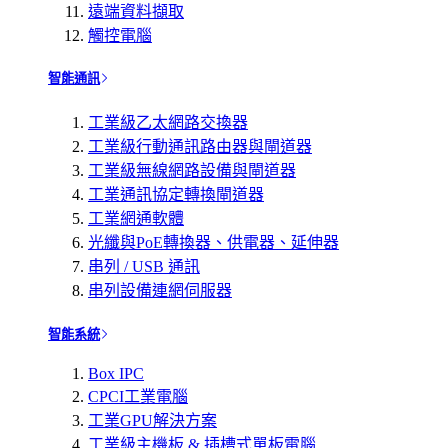
遠端資料擷取
觸控電腦
智能通訊
工業級乙太網路交換器
工業級行動通訊路由器與閘道器
工業級無線網路設備與閘道器
工業通訊協定轉換閘道器
工業網通軟體
光纖與PoE轉換器、供電器、延伸器
串列 / USB 通訊
串列設備連網伺服器
智能系統
Box IPC
CPCI工業電腦
工業GPU解決方案
工業級主機板 & 插槽式單板電腦