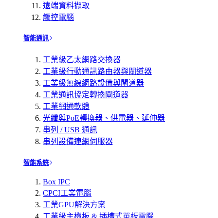
遠端資料擷取
觸控電腦
智能通訊
工業級乙太網路交換器
工業級行動通訊路由器與閘道器
工業級無線網路設備與閘道器
工業通訊協定轉換閘道器
工業網通軟體
光纖與PoE轉換器、供電器、延伸器
串列 / USB 通訊
串列設備連網伺服器
智能系統
Box IPC
CPCI工業電腦
工業GPU解決方案
工業級主機板 & 插槽式單板電腦