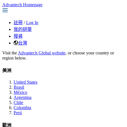
Advantech Homepage
註冊
/
Log In
我的研華
搜尋
台灣
Visit the
Advantech Global website
, or choose your country or
region below.
美洲
United States
Brasil
México
Argentina
Chile
Colombia
Perú
歐洲