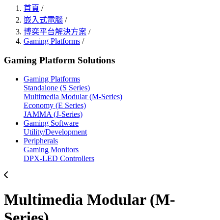
首頁
/
嵌入式電腦
/
博奕平台解決方案
/
Gaming Platforms
/
Gaming Platform Solutions
Gaming Platforms
Standalone (S Series)
Multimedia Modular (M-Series)
Economy (E Series)
JAMMA (J-Series)
Gaming Software
Utility/Development
Peripherals
Gaming Monitors
DPX-LED Controllers
Multimedia Modular (M-
Series)