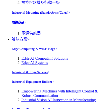
觸控POS機及行動平板
Industrial Mounting (Stands/Arms/Carts)
周邊商品
電源供應器
解決方案
Edge Computing & WISE-Edge
Edge AI Computing Solutions
Edge AI Systems
Industrial & Edge Servers
Industrial Equipment Builder
Empowering Machines with Intelligent Control &
Robust Communication
Industrial Vision AI Inspection in Manufacturing