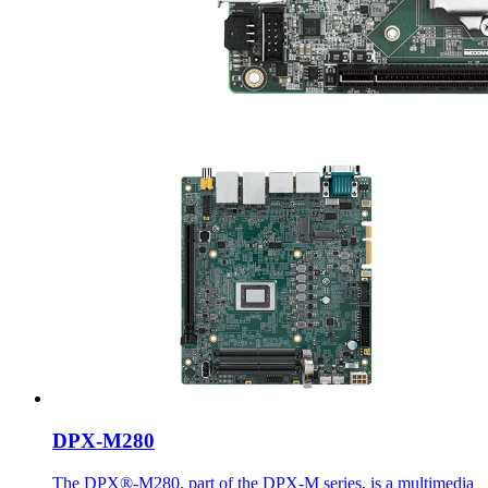
DPX-M280
The DPX®-M280, part of the DPX-M series, is a multimedia