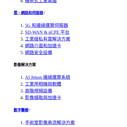
機架式工業電腦
雲、網路和伺服器
5G 和邊緣運算伺服器
SD-WAN & uCPE 平台
工業級私有雲解決方案
網路介面和加速卡
網路安全設備
影像解决方案
AI Jetson 邊緣運算系統
工業用相機與軟體
高階視頻設備
影像擷取與加速卡
數字醫療
手術室影像串流解決方案