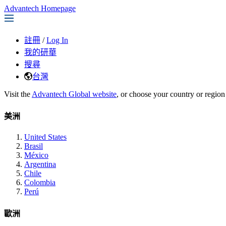
Advantech Homepage
註冊
/
Log In
我的研華
搜尋
台灣
Visit the
Advantech Global website
, or choose your country or region
美洲
United States
Brasil
México
Argentina
Chile
Colombia
Perú
歐洲