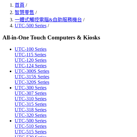
首頁
/
智慧零售
/
一體式觸控電腦&自助服務機台
/
UTC-500 Series
/
All-in-One Touch Computers & Kiosks
UTC-100 Series
UTC-115 Series
UTC-120 Series
UTC-124 Series
UTC-300S Series
UTC-315S Series
UTC-320S Series
UTC-300 Series
UTC-307 Series
UTC-310 Series
UTC-315 Series
UTC-318 Series
UTC-320 Series
UTC-500 Series
UTC-510 Series
UTC-515 Series