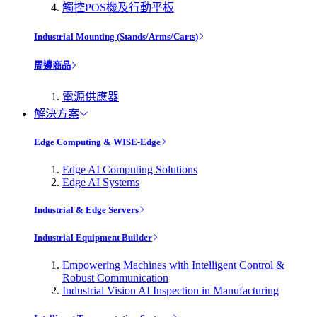
觸控POS機及行動平板
Industrial Mounting (Stands/Arms/Carts)
周邊商品
電源供應器
解決方案
Edge Computing & WISE-Edge
Edge AI Computing Solutions
Edge AI Systems
Industrial & Edge Servers
Industrial Equipment Builder
Empowering Machines with Intelligent Control &
Robust Communication
Industrial Vision AI Inspection in Manufacturing