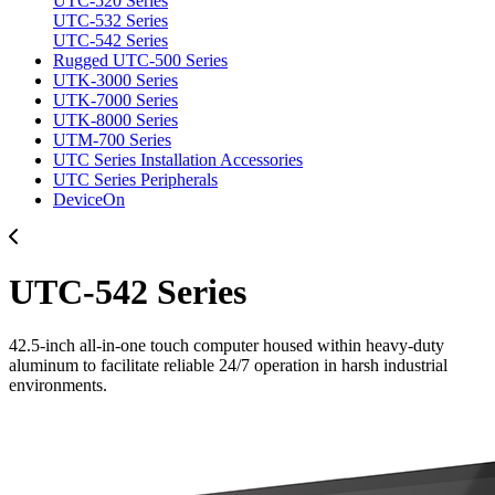
UTC-520 Series
UTC-532 Series
UTC-542 Series
Rugged UTC-500 Series
UTK-3000 Series
UTK-7000 Series
UTK-8000 Series
UTM-700 Series
UTC Series Installation Accessories
UTC Series Peripherals
DeviceOn
UTC-542 Series
42.5-inch all-in-one touch computer housed within heavy-duty
aluminum to facilitate reliable 24/7 operation in harsh industrial
environments.