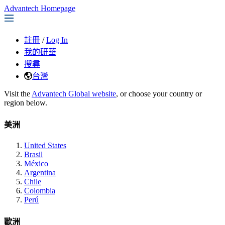
Advantech Homepage
註冊
/
Log In
我的研華
搜尋
台灣
Visit the
Advantech Global website
, or choose your country or
region below.
美洲
United States
Brasil
México
Argentina
Chile
Colombia
Perú
歐洲