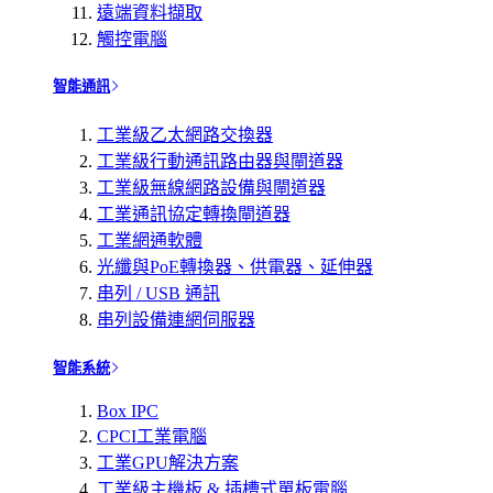
遠端資料擷取
觸控電腦
智能通訊
工業級乙太網路交換器
工業級行動通訊路由器與閘道器
工業級無線網路設備與閘道器
工業通訊協定轉換閘道器
工業網通軟體
光纖與PoE轉換器、供電器、延伸器
串列 / USB 通訊
串列設備連網伺服器
智能系統
Box IPC
CPCI工業電腦
工業GPU解決方案
工業級主機板 & 插槽式單板電腦