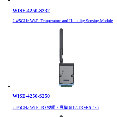
WISE-4250-S232
2.4/5GHz Wi-Fi Temperature and Humidity Sensing Module
WISE-4250-S250
2.4/5GHz Wi-Fi I/O 模組，具備 6DI/2DO/RS-485