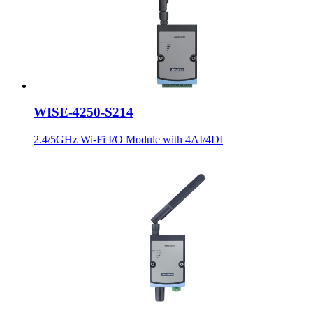
WISE-4250-S214
2.4/5GHz Wi-Fi I/O Module with 4AI/4DI