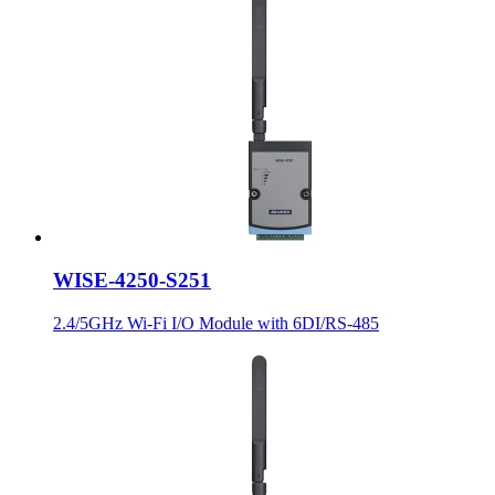
WISE-4250-S251
2.4/5GHz Wi-Fi I/O Module with 6DI/RS-485