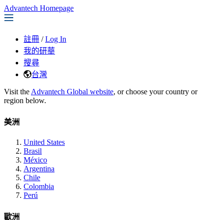
Advantech Homepage
註冊
/
Log In
我的研華
搜尋
台灣
Visit the
Advantech Global website
, or choose your country or
region below.
美洲
United States
Brasil
México
Argentina
Chile
Colombia
Perú
歐洲