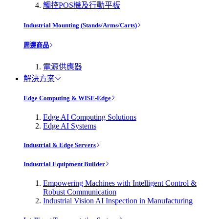
觸控POS機及行動平板
Industrial Mounting (Stands/Arms/Carts)
周邊商品
電源供應器
解決方案
Edge Computing & WISE-Edge
Edge AI Computing Solutions
Edge AI Systems
Industrial & Edge Servers
Industrial Equipment Builder
Empowering Machines with Intelligent Control &
Robust Communication
Industrial Vision AI Inspection in Manufacturing