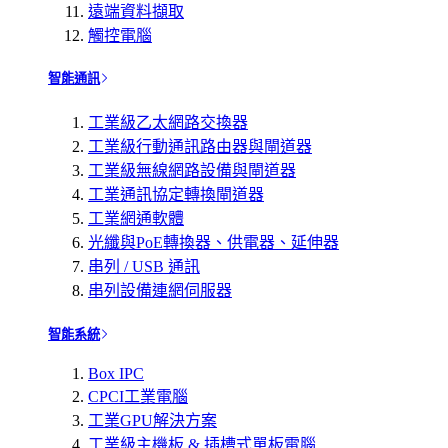
遠端資料擷取
觸控電腦
智能通訊
工業級乙太網路交換器
工業級行動通訊路由器與閘道器
工業級無線網路設備與閘道器
工業通訊協定轉換閘道器
工業網通軟體
光纖與PoE轉換器、供電器、延伸器
串列 / USB 通訊
串列設備連網伺服器
智能系統
Box IPC
CPCI工業電腦
工業GPU解決方案
工業級主機板 & 插槽式單板電腦