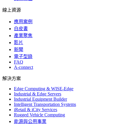
線上資源
應用案例
白皮書
產業聚焦
影片
新聞
電子型錄
FAQ
A-connect
解決方案
Edge Computing & WISE-Edge
Industrial & Edge Servers
Industrial Equipment Builder
Intelligent Transportation Systems
iRetail & iCity Services
Rugged Vehicle Computing
能源與公用事業