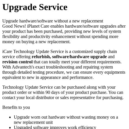
Upgrade Service
Upgrade hardware/software without a new replacement
Good News! iPlanet Care enables hardware/software upgrades after
your product has been purchased, providing new levels of system
flexibility and productivity enhancement without spending more
money on buying a new replacement.
iCare Technology Update Service is a customized supply chain
service offering
refurbish, software/hardware upgrade
and
revision control
that can totally meet your different requirements.
With Advantech's exact troubleshooting and repairing system
through detailed testing procedure, we can ensure every equipments
equivalent to new in appearance and performance.
Technology Update Service can be purchased along with your
product order or within 90 days of your product purchase. You can
contact your local distributor or sales representative for purchasing.
Benefits to you
Upgrade worn out hardware without wasting money on a
new replacement unit
Upgraded software improves work efficiency