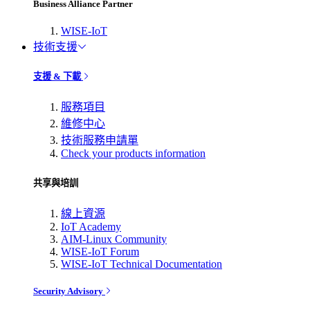
Business Alliance Partner
WISE-IoT
技術支援
支援 & 下載
服務項目
維修中心
技術服務申請單
Check your products information
共享與培訓
線上資源
IoT Academy
AIM-Linux Community
WISE-IoT Forum
WISE-IoT Technical Documentation
Security Advisory