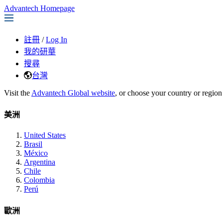
Advantech Homepage
註冊
/
Log In
我的研華
搜尋
台灣
Visit the
Advantech Global website
, or choose your country or region
美洲
United States
Brasil
México
Argentina
Chile
Colombia
Perú
歐洲