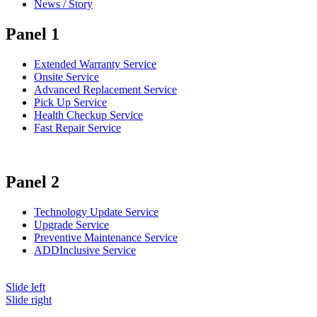
News / Story
Panel 1
Extended Warranty Service
Onsite Service
Advanced Replacement Service
Pick Up Service
Health Checkup Service
Fast Repair Service
Panel 2
Technology Update Service
Upgrade Service
Preventive Maintenance Service
ADDInclusive Service
Slide left
Slide right