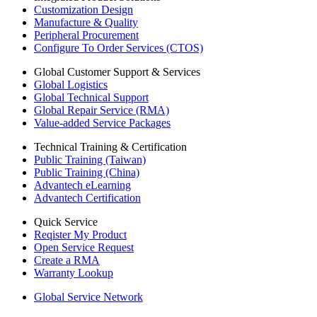
Customization Design
Manufacture & Quality
Peripheral Procurement
Configure To Order Services (CTOS)
Global Customer Support & Services
Global Logistics
Global Technical Support
Global Repair Service (RMA)
Value-added Service Packages
Technical Training & Certification
Public Training (Taiwan)
Public Training (China)
Advantech eLearning
Advantech Certification
Quick Service
Reqister My Product
Open Service Request
Create a RMA
Warranty Lookup
Global Service Network