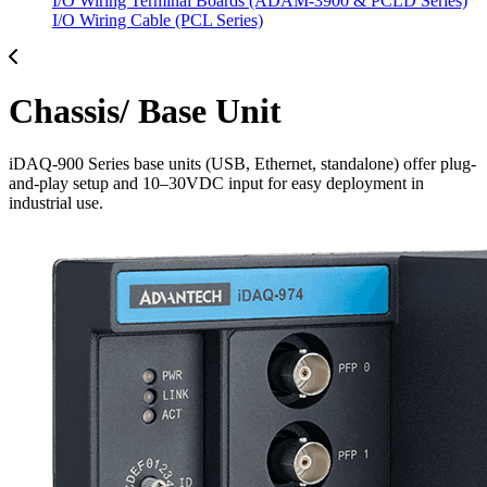
I/O Wiring Terminal Boards (ADAM-3900 & PCLD Series)
I/O Wiring Cable (PCL Series)
Chassis/ Base Unit
iDAQ-900 Series base units (USB, Ethernet, standalone) offer plug-
and-play setup and 10–30VDC input for easy deployment in
industrial use.