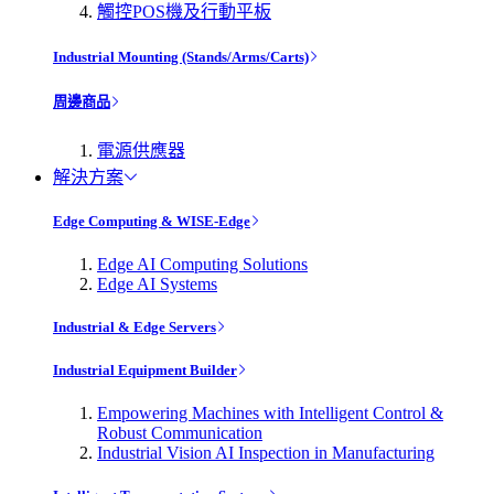
觸控POS機及行動平板
Industrial Mounting (Stands/Arms/Carts)
周邊商品
電源供應器
解決方案
Edge Computing & WISE-Edge
Edge AI Computing Solutions
Edge AI Systems
Industrial & Edge Servers
Industrial Equipment Builder
Empowering Machines with Intelligent Control &
Robust Communication
Industrial Vision AI Inspection in Manufacturing