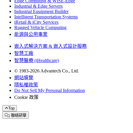
Edge Computing & WISE-Edge
Industrial & Edge Servers
Industrial Equipment Builder
Intelligent Transportation Systems
iRetail & iCity Services
Rugged Vehicle Computing
能源與公用事業
嵌入式解決方案 & 嵌入式設計服務
智慧工廠
智慧醫療 (iHealthcare)
© 1983-2026 Advantech Co., Ltd.
網站導覽
隱私權政策
Do Not Sell My Personal Information
Cookie 政策
Top
聯絡研華