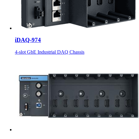
iDAQ-974
4-slot GbE Industrial DAQ Chassis