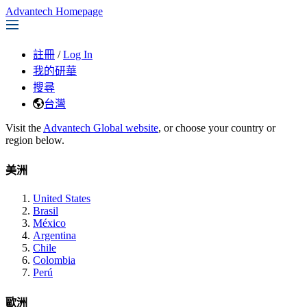
Advantech Homepage
註冊
/
Log In
我的研華
搜尋
台灣
Visit the
Advantech Global website
, or choose your country or
region below.
美洲
United States
Brasil
México
Argentina
Chile
Colombia
Perú
歐洲