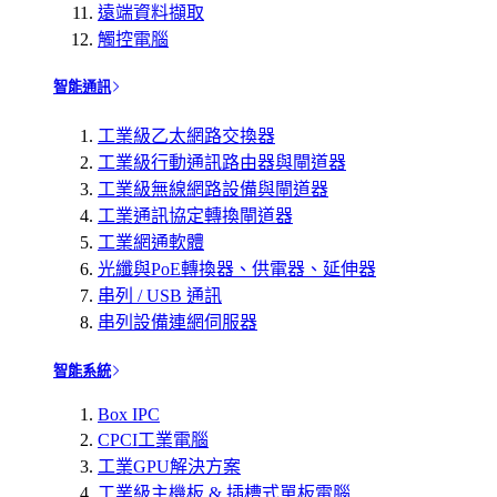
遠端資料擷取
觸控電腦
智能通訊
工業級乙太網路交換器
工業級行動通訊路由器與閘道器
工業級無線網路設備與閘道器
工業通訊協定轉換閘道器
工業網通軟體
光纖與PoE轉換器、供電器、延伸器
串列 / USB 通訊
串列設備連網伺服器
智能系統
Box IPC
CPCI工業電腦
工業GPU解決方案
工業級主機板 & 插槽式單板電腦