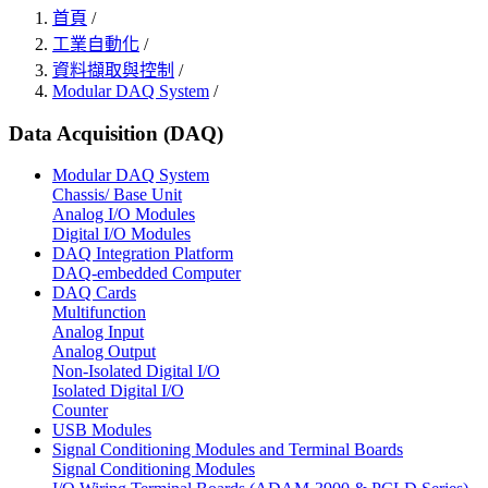
首頁
/
工業自動化
/
資料擷取與控制
/
Modular DAQ System
/
Data Acquisition (DAQ)
Modular DAQ System
Chassis/ Base Unit
Analog I/O Modules
Digital I/O Modules
DAQ Integration Platform
DAQ-embedded Computer
DAQ Cards
Multifunction
Analog Input
Analog Output
Non-Isolated Digital I/O
Isolated Digital I/O
Counter
USB Modules
Signal Conditioning Modules and Terminal Boards
Signal Conditioning Modules