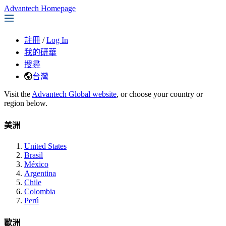
Advantech Homepage
註冊
/
Log In
我的研華
搜尋
台灣
Visit the
Advantech Global website
, or choose your country or
region below.
美洲
United States
Brasil
México
Argentina
Chile
Colombia
Perú
歐洲