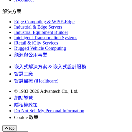
解決方案
Edge Computing & WISE-Edge
Industrial & Edge Servers
Industrial Equipment Builder
Intelligent Transportation Systems
iRetail & iCity Services
Rugged Vehicle Computing
能源與公用事業
嵌入式解決方案 & 嵌入式設計服務
智慧工廠
智慧醫療 (iHealthcare)
© 1983-2026 Advantech Co., Ltd.
網站導覽
隱私權政策
Do Not Sell My Personal Information
Cookie 政策
Top