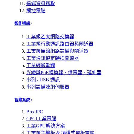
遠端資料擷取
觸控電腦
智能通訊
工業級乙太網路交換器
工業級行動通訊路由器與閘道器
工業級無線網路設備與閘道器
工業通訊協定轉換閘道器
工業網通軟體
光纖與PoE轉換器、供電器、延伸器
串列 / USB 通訊
串列設備連網伺服器
智能系統
Box IPC
CPCI工業電腦
工業GPU解決方案
工業級主機板 & 插槽式單板電腦