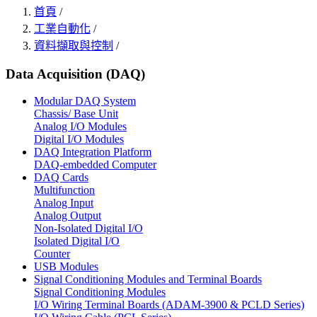
首頁
/
工業自動化
/
資料擷取與控制
/
Data Acquisition (DAQ)
Modular DAQ System
Chassis/ Base Unit
Analog I/O Modules
Digital I/O Modules
DAQ Integration Platform
DAQ-embedded Computer
DAQ Cards
Multifunction
Analog Input
Analog Output
Non-Isolated Digital I/O
Isolated Digital I/O
Counter
USB Modules
Signal Conditioning Modules and Terminal Boards
Signal Conditioning Modules
I/O Wiring Terminal Boards (ADAM-3900 & PCLD Series)