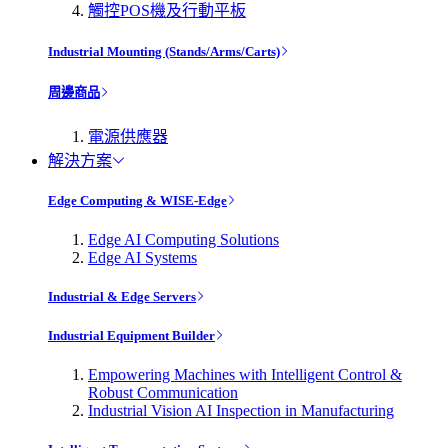
觸控POS機及行動平板
Industrial Mounting (Stands/Arms/Carts)
周邊商品
電源供應器
解決方案
Edge Computing & WISE-Edge
Edge AI Computing Solutions
Edge AI Systems
Industrial & Edge Servers
Industrial Equipment Builder
Empowering Machines with Intelligent Control &
Robust Communication
Industrial Vision AI Inspection in Manufacturing