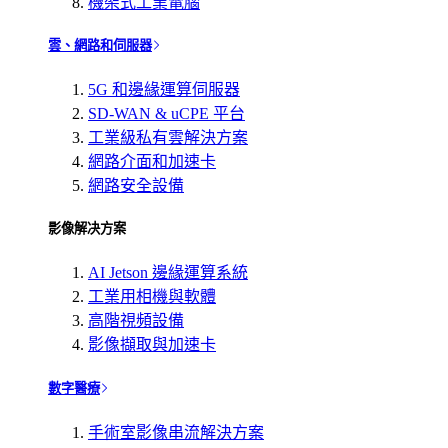
機架式工業電腦
雲、網路和伺服器
5G 和邊緣運算伺服器
SD-WAN & uCPE 平台
工業級私有雲解決方案
網路介面和加速卡
網路安全設備
影像解决方案
AI Jetson 邊緣運算系統
工業用相機與軟體
高階視頻設備
影像擷取與加速卡
數字醫療
手術室影像串流解決方案