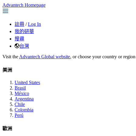
Advantech Homepage
註冊
/
Log In
我的研華
搜尋
台灣
Visit the
Advantech Global website
, or choose your country or region
美洲
United States
Brasil
México
Argentina
Chile
Colombia
Perú
歐洲