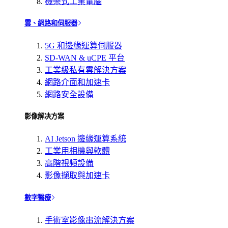
機架式工業電腦
雲、網路和伺服器
5G 和邊緣運算伺服器
SD-WAN & uCPE 平台
工業級私有雲解決方案
網路介面和加速卡
網路安全設備
影像解决方案
AI Jetson 邊緣運算系統
工業用相機與軟體
高階視頻設備
影像擷取與加速卡
數字醫療
手術室影像串流解決方案