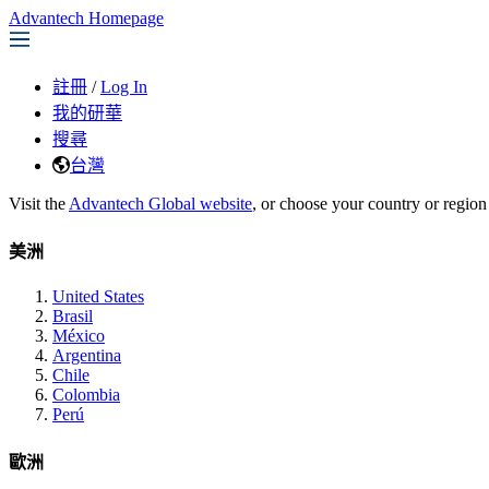
Advantech Homepage
註冊
/
Log In
我的研華
搜尋
台灣
Visit the
Advantech Global website
, or choose your country or region
美洲
United States
Brasil
México
Argentina
Chile
Colombia
Perú
歐洲