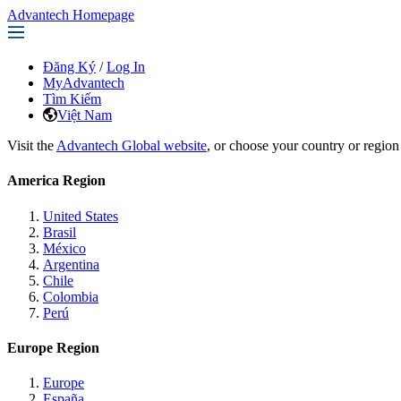
Advantech Homepage
Đăng Ký
/
Log In
MyAdvantech
Tìm Kiếm
Việt Nam
Visit the
Advantech Global website
, or choose your country or region
America Region
United States
Brasil
México
Argentina
Chile
Colombia
Perú
Europe Region
Europe
España