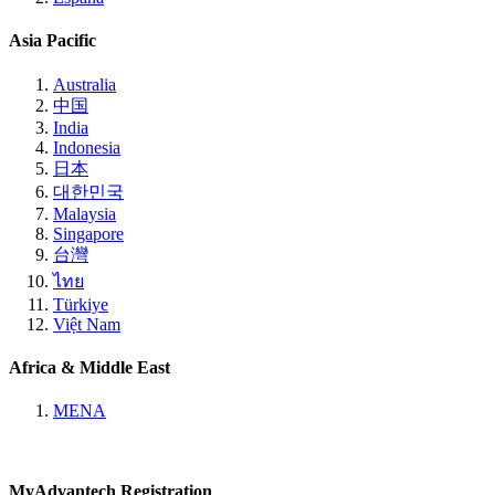
Asia Pacific
Australia
中国
India
Indonesia
日本
대한민국
Malaysia
Singapore
台灣
ไทย
Türkiye
Việt Nam
Africa & Middle East
MENA
MyAdvantech Registration