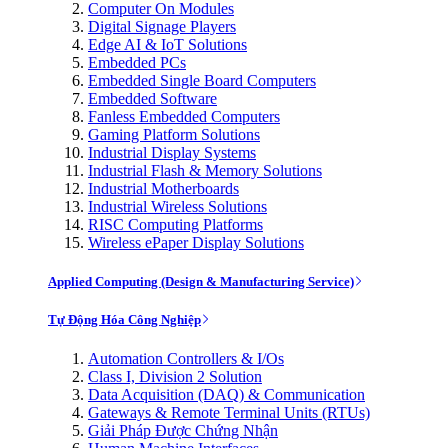
Computer On Modules
Digital Signage Players
Edge AI & IoT Solutions
Embedded PCs
Embedded Single Board Computers
Embedded Software
Fanless Embedded Computers
Gaming Platform Solutions
Industrial Display Systems
Industrial Flash & Memory Solutions
Industrial Motherboards
Industrial Wireless Solutions
RISC Computing Platforms
Wireless ePaper Display Solutions
Applied Computing (Design & Manufacturing Service)
Tự Động Hóa Công Nghiệp
Automation Controllers & I/Os
Class I, Division 2 Solution
Data Acquisition (DAQ) & Communication
Gateways & Remote Terminal Units (RTUs)
Giải Pháp Được Chứng Nhận