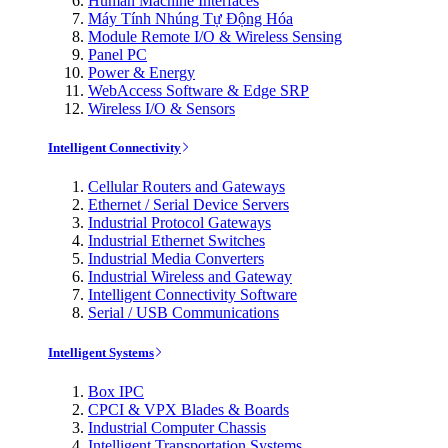
Human Machine Interfaces
Máy Tính Nhúng Tự Động Hóa
Module Remote I/O & Wireless Sensing
Panel PC
Power & Energy
WebAccess Software & Edge SRP
Wireless I/O & Sensors
Intelligent Connectivity
Cellular Routers and Gateways
Ethernet / Serial Device Servers
Industrial Protocol Gateways
Industrial Ethernet Switches
Industrial Media Converters
Industrial Wireless and Gateway
Intelligent Connectivity Software
Serial / USB Communications
Intelligent Systems
Box IPC
CPCI & VPX Blades & Boards
Industrial Computer Chassis
Intelligent Transportation Systems