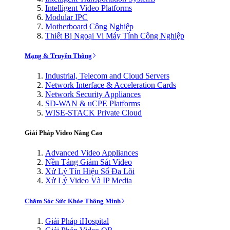
Intelligent Video Platforms
Modular IPC
Motherboard Công Nghiệp
Thiết Bị Ngoại Vi Máy Tính Công Nghiệp
Mạng & Truyền Thông
Industrial, Telecom and Cloud Servers
Network Interface & Acceleration Cards
Network Security Appliances
SD-WAN & uCPE Platforms
WISE-STACK Private Cloud
Giải Pháp Video Nâng Cao
Advanced Video Appliances
Nền Tảng Giám Sát Video
Xử Lý Tín Hiệu Số Đa Lõi
Xử Lý Video Và IP Media
Chăm Sóc Sức Khỏe Thông Minh
Giải Pháp iHospital