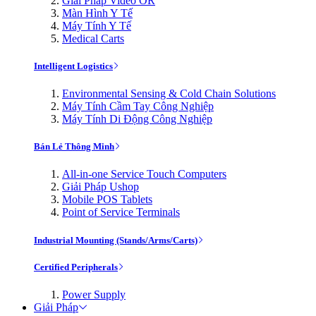
Giải Pháp Video OR
Màn Hình Y Tế
Máy Tính Y Tế
Medical Carts
Intelligent Logistics
Environmental Sensing & Cold Chain Solutions
Máy Tính Cầm Tay Công Nghiệp
Máy Tính Di Động Công Nghiệp
Bán Lẻ Thông Minh
All-in-one Service Touch Computers
Giải Pháp Ushop
Mobile POS Tablets
Point of Service Terminals
Industrial Mounting (Stands/Arms/Carts)
Certified Peripherals
Power Supply
Giải Pháp