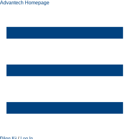
Advantech Homepage
Đăng Ký
/
Log In