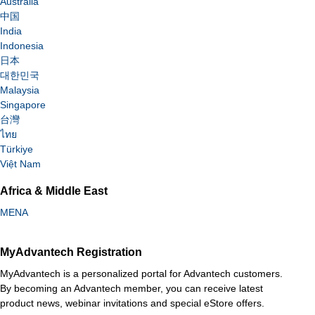
Australia
中国
India
Indonesia
日本
대한민국
Malaysia
Singapore
台灣
ไทย
Türkiye
Việt Nam
Africa & Middle East
MENA
MyAdvantech Registration
MyAdvantech is a personalized portal for Advantech customers.
By becoming an Advantech member, you can receive latest
product news, webinar invitations and special eStore offers.