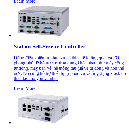
Learn More
Station Self-Service Controller
Dòng điều khiển tự phục vụ có thiết kế không quạt và I/O
phong phú để hỗ trợ các ứng dụng khác nhau như máy cổng
tự động, máy bán vé, hệ thống thu giá vé tự động và hơn thế
nữa. Nó cũng hỗ trợ thiết bị tự phục vụ và ứng dụng kiosk do
thiết kế nhỏ gọn và nhẹ.
Learn More