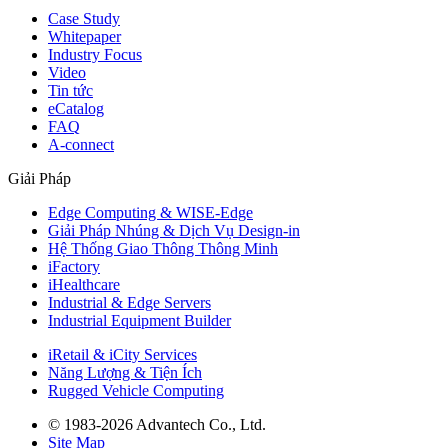
Case Study
Whitepaper
Industry Focus
Video
Tin tức
eCatalog
FAQ
A-connect
Giải Pháp
Edge Computing & WISE-Edge
Giải Pháp Nhúng & Dịch Vụ Design-in
Hệ Thống Giao Thông Thông Minh
iFactory
iHealthcare
Industrial & Edge Servers
Industrial Equipment Builder
iRetail & iCity Services
Năng Lượng & Tiện Ích
Rugged Vehicle Computing
© 1983-2026 Advantech Co., Ltd.
Site Map