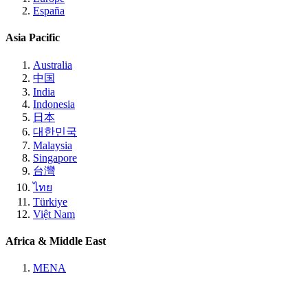
España
Asia Pacific
Australia
中国
India
Indonesia
日本
대한민국
Malaysia
Singapore
台灣
ไทย
Türkiye
Việt Nam
Africa & Middle East
MENA