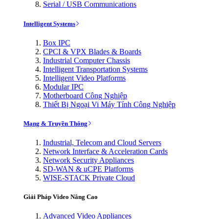
Serial / USB Communications
Intelligent Systems
Box IPC
CPCI & VPX Blades & Boards
Industrial Computer Chassis
Intelligent Transportation Systems
Intelligent Video Platforms
Modular IPC
Motherboard Công Nghiệp
Thiết Bị Ngoại Vi Máy Tính Công Nghiệp
Mạng & Truyền Thông
Industrial, Telecom and Cloud Servers
Network Interface & Acceleration Cards
Network Security Appliances
SD-WAN & uCPE Platforms
WISE-STACK Private Cloud
Giải Pháp Video Nâng Cao
Advanced Video Appliances