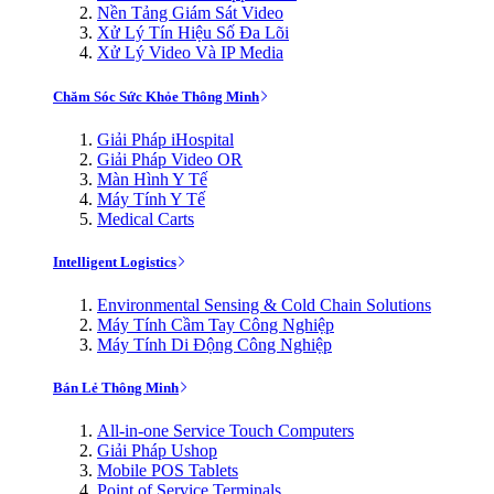
Nền Tảng Giám Sát Video
Xử Lý Tín Hiệu Số Đa Lõi
Xử Lý Video Và IP Media
Chăm Sóc Sức Khỏe Thông Minh
Giải Pháp iHospital
Giải Pháp Video OR
Màn Hình Y Tế
Máy Tính Y Tế
Medical Carts
Intelligent Logistics
Environmental Sensing & Cold Chain Solutions
Máy Tính Cầm Tay Công Nghiệp
Máy Tính Di Động Công Nghiệp
Bán Lẻ Thông Minh
All-in-one Service Touch Computers
Giải Pháp Ushop
Mobile POS Tablets
Point of Service Terminals