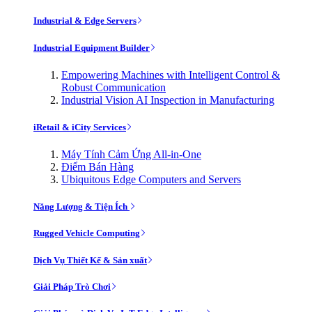
Industrial & Edge Servers
Industrial Equipment Builder
Empowering Machines with Intelligent Control &
Robust Communication
Industrial Vision AI Inspection in Manufacturing
iRetail & iCity Services
Máy Tính Cảm Ứng All-in-One
Điểm Bán Hàng
Ubiquitous Edge Computers and Servers
Năng Lượng & Tiện Ích
Rugged Vehicle Computing
Dịch Vụ Thiết Kế & Sản xuất
Giải Pháp Trò Chơi