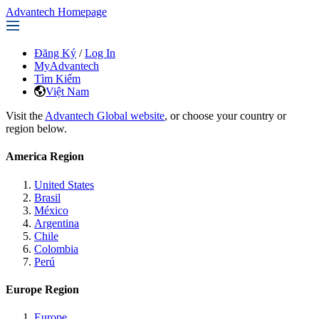
Advantech Homepage
Đăng Ký
/
Log In
MyAdvantech
Tìm Kiếm
Việt Nam
Visit the
Advantech Global website
, or choose your country or
region below.
America Region
United States
Brasil
México
Argentina
Chile
Colombia
Perú
Europe Region
Europe