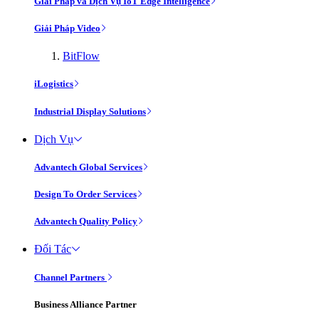
Giải Pháp và Dịch Vụ IoT Edge Intelligence
Giải Pháp Video
BitFlow
iLogistics
Industrial Display Solutions
Dịch Vụ
Advantech Global Services
Design To Order Services
Advantech Quality Policy
Đối Tác
Channel Partners
Business Alliance Partner