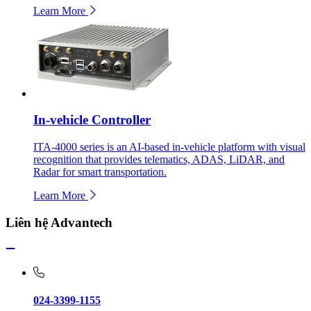
Learn More
In-vehicle Controller
ITA-4000 series is an AI-based in-vehicle platform with visual
recognition that provides telematics, ADAS, LiDAR, and
Radar for smart transportation.
Learn More
Liên hệ Advantech
024-3399-1155