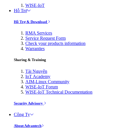
WISE-IoT
Hỗ Trợ
Hỗ Trợ & Download
RMA Services
Service Request Form
Check your products information
Warranties
Sharing & Training
Tài Nguyên
IoT Academy
AIM-Linux Community
WISE-IoT Forum
WISE-IoT Technical Documentation
Security Advisory
Công Ty
About Advantech