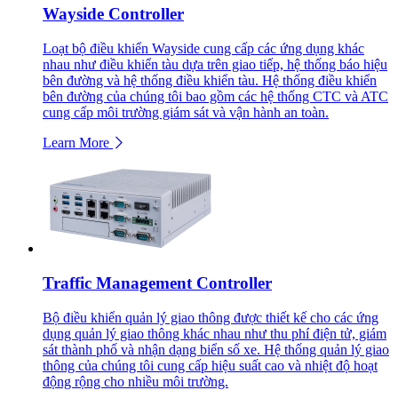
Wayside Controller
Loạt bộ điều khiển Wayside cung cấp các ứng dụng khác
nhau như điều khiển tàu dựa trên giao tiếp, hệ thống báo hiệu
bên đường và hệ thống điều khiển tàu. Hệ thống điều khiển
bên đường của chúng tôi bao gồm các hệ thống CTC và ATC
cung cấp môi trường giám sát và vận hành an toàn.
Learn More
Traffic Management Controller
Bộ điều khiển quản lý giao thông được thiết kế cho các ứng
dụng quản lý giao thông khác nhau như thu phí điện tử, giám
sát thành phố và nhận dạng biển số xe. Hệ thống quản lý giao
thông của chúng tôi cung cấp hiệu suất cao và nhiệt độ hoạt
động rộng cho nhiều môi trường.