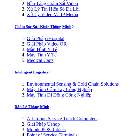
Nền Tảng Giám Sát Video
Xử Lý Tín Hiệu Số Đa Lõi
Xử Lý Video Và IP Media
Chăm Sóc Sức Khỏe Thông Minh
Giải Pháp iHospital
Giải Pháp Video OR
Màn Hình Y Tế
Máy Tính Y Tế
Medical Carts
Intelligent Logistics
Environmental Sensing & Cold Chain Solutions
Máy Tính Cầm Tay Công Nghiệp
Máy Tính Di Động Công Nghiệp
Bán Lẻ Thông Minh
All-in-one Service Touch Computers
Giải Pháp Ushop
Mobile POS Tablets
Point of Service Terminals