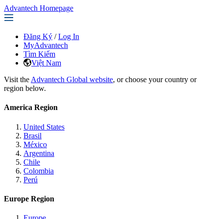
Advantech Homepage
Đăng Ký
/
Log In
MyAdvantech
Tìm Kiếm
Việt Nam
Visit the
Advantech Global website
, or choose your country or
region below.
America Region
United States
Brasil
México
Argentina
Chile
Colombia
Perú
Europe Region
Europe