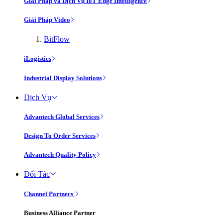
Giải Pháp và Dịch Vụ IoT Edge Intelligence
Giải Pháp Video
BitFlow
iLogistics
Industrial Display Solutions
Dịch Vụ
Advantech Global Services
Design To Order Services
Advantech Quality Policy
Đối Tác
Channel Partners
Business Alliance Partner