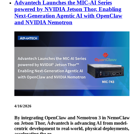
Advantech Launches the MIC-AI Series
powered by NVIDIA Jetson Thor, Enabling
Next-Generation Agentic AI with OpenClaw
and NVIDIA Nemotron
4/16/2026
By integrating OpenClaw and Nemotron 3 in NemoClaw
on Jetson Thor, Advantech is advancing AI from model-
centric development to real-world, physical deployments,
accelerating the re...