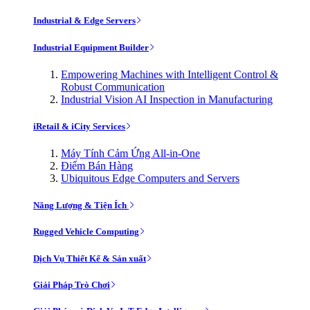
Industrial & Edge Servers
Industrial Equipment Builder
Empowering Machines with Intelligent Control &
Robust Communication
Industrial Vision AI Inspection in Manufacturing
iRetail & iCity Services
Máy Tính Cảm Ứng All-in-One
Điểm Bán Hàng
Ubiquitous Edge Computers and Servers
Năng Lượng & Tiện Ích
Rugged Vehicle Computing
Dịch Vụ Thiết Kế & Sản xuất
Giải Pháp Trò Chơi