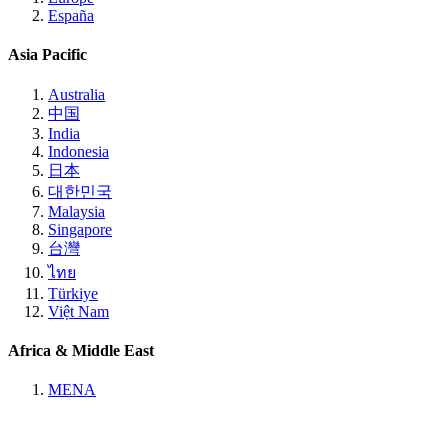
España
Asia Pacific
Australia
中国
India
Indonesia
日本
대한민국
Malaysia
Singapore
台灣
ไทย
Türkiye
Việt Nam
Africa & Middle East
MENA