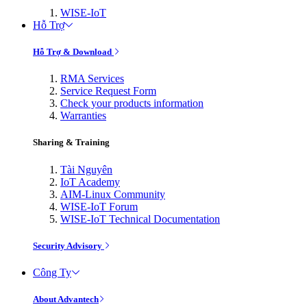
WISE-IoT
Hỗ Trợ
Hỗ Trợ & Download
RMA Services
Service Request Form
Check your products information
Warranties
Sharing & Training
Tài Nguyên
IoT Academy
AIM-Linux Community
WISE-IoT Forum
WISE-IoT Technical Documentation
Security Advisory
Công Ty
About Advantech