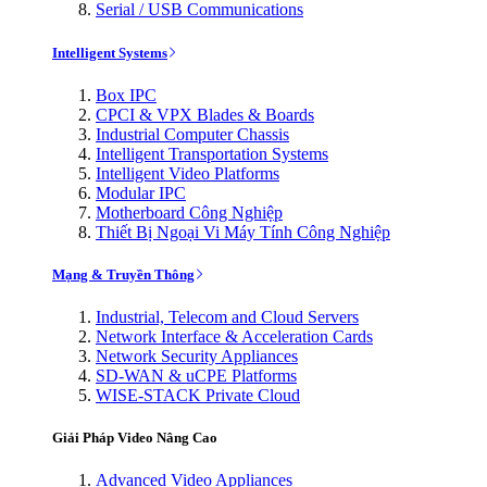
Serial / USB Communications
Intelligent Systems
Box IPC
CPCI & VPX Blades & Boards
Industrial Computer Chassis
Intelligent Transportation Systems
Intelligent Video Platforms
Modular IPC
Motherboard Công Nghiệp
Thiết Bị Ngoại Vi Máy Tính Công Nghiệp
Mạng & Truyền Thông
Industrial, Telecom and Cloud Servers
Network Interface & Acceleration Cards
Network Security Appliances
SD-WAN & uCPE Platforms
WISE-STACK Private Cloud
Giải Pháp Video Nâng Cao
Advanced Video Appliances