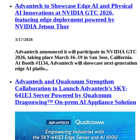
Advantech to Showcase Edge AI and Physical
AI Innovations at NVIDIA GTC 2026,
featuring edge deployment powered by
NVIDIA Jetson Thor
3/17/2026
Advantech announced it will participate in NVIDIA GTC
2026, taking place March 16–19 in San Jose, California.
At Booth #1134, Advantech will showcase next-generation
edge AI platfo...
Advantech and Qualcomm Strengthen
Collaboration to Launch Advantech’s SKY-
641E3 Server Powered by Qualcomm
Dragonwing™ On-prem AI Appliance Solution