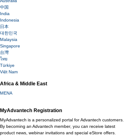
Australia
中国
India
Indonesia
日本
대한민국
Malaysia
Singapore
台灣
ไทย
Türkiye
Việt Nam
Africa & Middle East
MENA
MyAdvantech Registration
MyAdvantech is a personalized portal for Advantech customers.
By becoming an Advantech member, you can receive latest
product news, webinar invitations and special eStore offers.