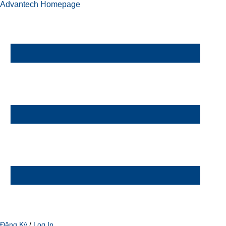
Advantech Homepage
Đăng Ký
/
Log In