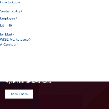
How to Apply
Sustainability
Employee
Liên Hệ
IoTMart
WISE-Marketplace
A-Connect
Giải Pháp Trò Chơi
DPX-M280 Gaming Platform Powered by AMD
Ryzen Embedded 8000
Xem Thêm