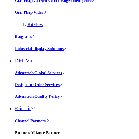
Giải Pháp và Dịch Vụ IoT Edge Intelligence
Giải Pháp Video
BitFlow
iLogistics
Industrial Display Solutions
Dịch Vụ
Advantech Global Services
Design To Order Services
Advantech Quality Policy
Đối Tác
Channel Partners
Business Alliance Partner