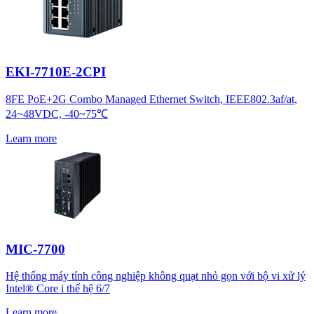
EKI-7710E-2CPI
8FE PoE+2G Combo Managed Ethernet Switch, IEEE802.3af/at,
24~48VDC, -40~75℃
Learn more
MIC-7700
Hệ thống máy tính công nghiệp không quạt nhỏ gọn với bộ vi xử lý
Intel® Core i thế hệ 6/7
Learn more