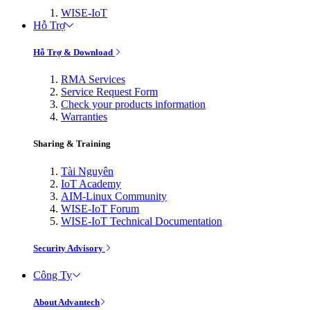
WISE-IoT
Hỗ Trợ
Hỗ Trợ & Download
RMA Services
Service Request Form
Check your products information
Warranties
Sharing & Training
Tài Nguyên
IoT Academy
AIM-Linux Community
WISE-IoT Forum
WISE-IoT Technical Documentation
Security Advisory
Công Ty
About Advantech