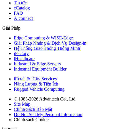
Tin tức
eCatalog
FAQ
A-connect
Giải Pháp
Edge Computing & WISE-Edge
Giải Pháp Nhúng & Dịch Vụ Design-in
Hệ Thống Giao Thông Thông Minh
iFactory
iHealthcare
Industrial & Edge Servers
Industrial Equipment Builder
iRetail & iCity Services
Năng Lượng & Tiện Ích
Rugged Vehicle Computing
© 1983-2026 Advantech Co., Ltd.
Site Map
Chính Sách Bảo Mật
Do Not Sell My Personal Information
Chính sách Cookie