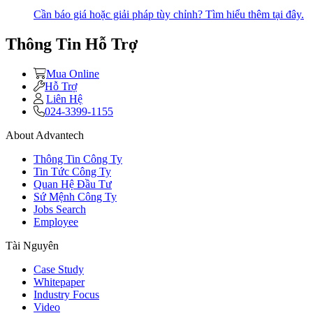
Cần báo giá hoặc giải pháp tùy chỉnh? Tìm hiểu thêm tại đây.
Thông Tin Hỗ Trợ
Mua Online
Hỗ Trợ
Liên Hệ
024-3399-1155
About Advantech
Thông Tin Công Ty
Tin Tức Công Ty
Quan Hệ Đầu Tư
Sứ Mệnh Công Ty
Jobs Search
Employee
Tài Nguyên
Case Study
Whitepaper
Industry Focus
Video