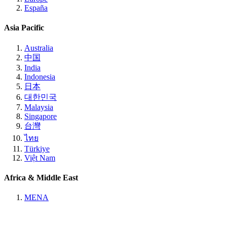
España
Asia Pacific
Australia
中国
India
Indonesia
日本
대한민국
Malaysia
Singapore
台灣
ไทย
Türkiye
Việt Nam
Africa & Middle East
MENA