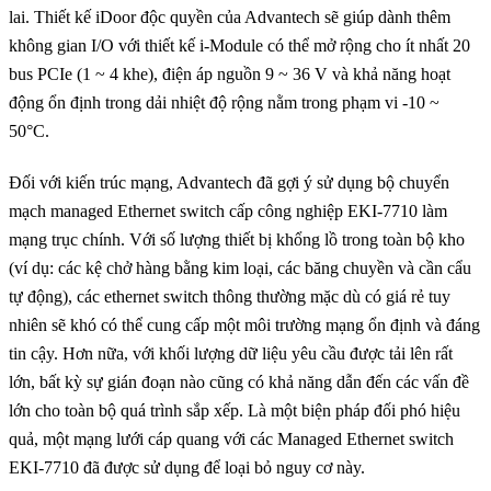
lai. Thiết kế iDoor độc quyền của Advantech sẽ giúp dành thêm
không gian I/O với thiết kế i-Module có thể mở rộng cho ít nhất 20
bus PCIe (1 ~ 4 khe), điện áp nguồn 9 ~ 36 V và khả năng hoạt
động ổn định trong dải nhiệt độ rộng nằm trong phạm vi -10 ~
50°C.
Đối với kiến trúc mạng, Advantech đã gợi ý sử dụng bộ chuyển
mạch managed Ethernet switch cấp công nghiệp EKI-7710 làm
mạng trục chính. Với số lượng thiết bị khổng lồ trong toàn bộ kho
(ví dụ: các kệ chở hàng bằng kim loại, các băng chuyền và cần cẩu
tự động), các ethernet switch thông thường mặc dù có giá rẻ tuy
nhiên sẽ khó có thể cung cấp một môi trường mạng ổn định và đáng
tin cậy. Hơn nữa, với khối lượng dữ liệu yêu cầu được tải lên rất
lớn, bất kỳ sự gián đoạn nào cũng có khả năng dẫn đến các vấn đề
lớn cho toàn bộ quá trình sắp xếp. Là một biện pháp đối phó hiệu
quả, một mạng lưới cáp quang với các Managed Ethernet switch
EKI-7710 đã được sử dụng để loại bỏ nguy cơ này.