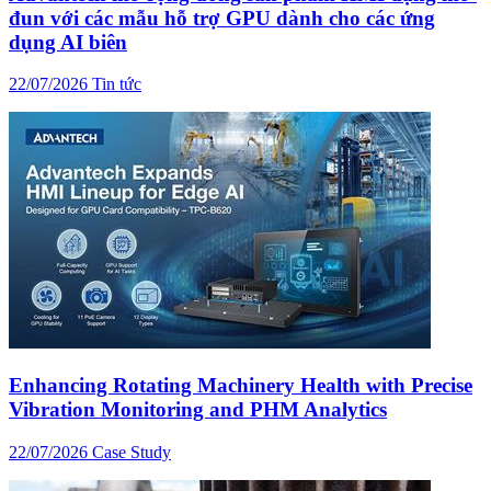
đun với các mẫu hỗ trợ GPU dành cho các ứng
dụng AI biên
22/07/2026
Tin tức
Enhancing Rotating Machinery Health with Precise
Vibration Monitoring and PHM Analytics
22/07/2026
Case Study