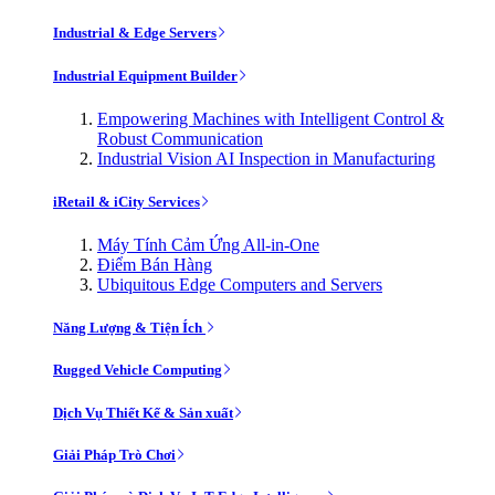
Industrial & Edge Servers
Industrial Equipment Builder
Empowering Machines with Intelligent Control &
Robust Communication
Industrial Vision AI Inspection in Manufacturing
iRetail & iCity Services
Máy Tính Cảm Ứng All-in-One
Điểm Bán Hàng
Ubiquitous Edge Computers and Servers
Năng Lượng & Tiện Ích
Rugged Vehicle Computing
Dịch Vụ Thiết Kế & Sản xuất
Giải Pháp Trò Chơi