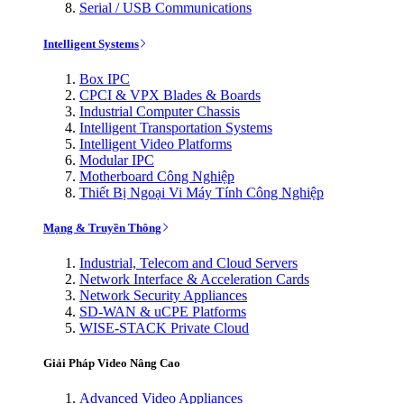
Serial / USB Communications
Intelligent Systems
Box IPC
CPCI & VPX Blades & Boards
Industrial Computer Chassis
Intelligent Transportation Systems
Intelligent Video Platforms
Modular IPC
Motherboard Công Nghiệp
Thiết Bị Ngoại Vi Máy Tính Công Nghiệp
Mạng & Truyền Thông
Industrial, Telecom and Cloud Servers
Network Interface & Acceleration Cards
Network Security Appliances
SD-WAN & uCPE Platforms
WISE-STACK Private Cloud
Giải Pháp Video Nâng Cao
Advanced Video Appliances