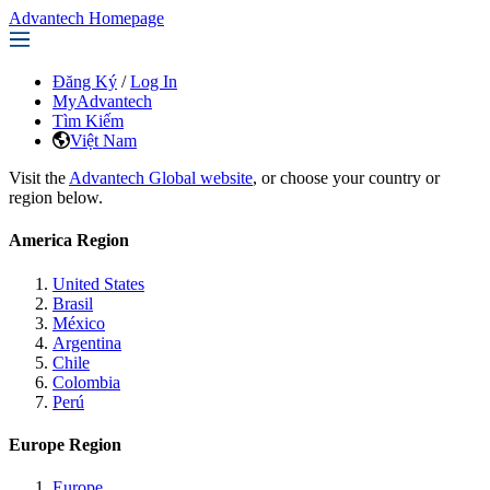
Advantech Homepage
Đăng Ký
/
Log In
MyAdvantech
Tìm Kiếm
Việt Nam
Visit the
Advantech Global website
, or choose your country or
region below.
America Region
United States
Brasil
México
Argentina
Chile
Colombia
Perú
Europe Region
Europe