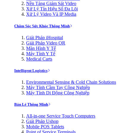
Nền Tảng Giám Sát Video
Xử Lý Tín Hiệu Số Đa Lõi
Xử Lý Video Và IP Media
Chăm Sóc Sức Khỏe Thông Minh
Giải Pháp iHospital
Giải Pháp Video OR
Màn Hình Y Tế
Máy Tính Y Tế
Medical Carts
Intelligent Logistics
Environmental Sensing & Cold Chain Solutions
Máy Tính Cầm Tay Công Nghiệp
Máy Tính Di Động Công Nghiệp
Bán Lẻ Thông Minh
All-in-one Service Touch Computers
Giải Pháp Ushop
Mobile POS Tablets
Point of Service Terminals