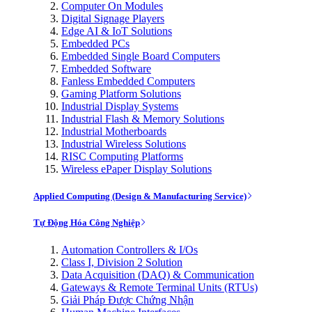
Computer On Modules
Digital Signage Players
Edge AI & IoT Solutions
Embedded PCs
Embedded Single Board Computers
Embedded Software
Fanless Embedded Computers
Gaming Platform Solutions
Industrial Display Systems
Industrial Flash & Memory Solutions
Industrial Motherboards
Industrial Wireless Solutions
RISC Computing Platforms
Wireless ePaper Display Solutions
Applied Computing (Design & Manufacturing Service)
Tự Động Hóa Công Nghiệp
Automation Controllers & I/Os
Class I, Division 2 Solution
Data Acquisition (DAQ) & Communication
Gateways & Remote Terminal Units (RTUs)
Giải Pháp Được Chứng Nhận