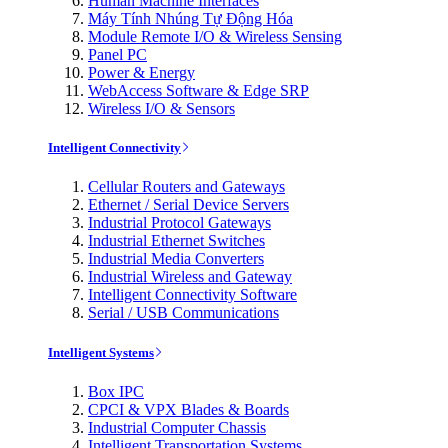
Human Machine Interfaces
Máy Tính Nhúng Tự Động Hóa
Module Remote I/O & Wireless Sensing
Panel PC
Power & Energy
WebAccess Software & Edge SRP
Wireless I/O & Sensors
Intelligent Connectivity
Cellular Routers and Gateways
Ethernet / Serial Device Servers
Industrial Protocol Gateways
Industrial Ethernet Switches
Industrial Media Converters
Industrial Wireless and Gateway
Intelligent Connectivity Software
Serial / USB Communications
Intelligent Systems
Box IPC
CPCI & VPX Blades & Boards
Industrial Computer Chassis
Intelligent Transportation Systems