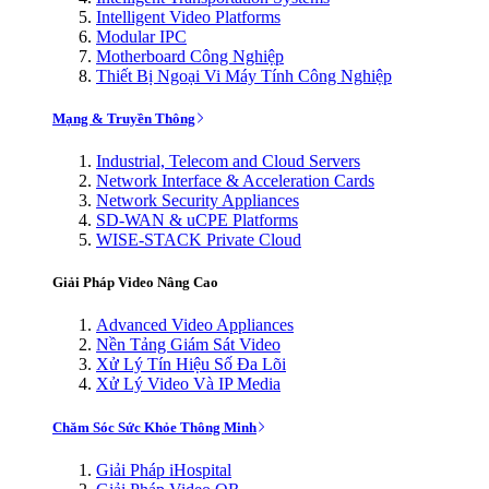
Intelligent Video Platforms
Modular IPC
Motherboard Công Nghiệp
Thiết Bị Ngoại Vi Máy Tính Công Nghiệp
Mạng & Truyền Thông
Industrial, Telecom and Cloud Servers
Network Interface & Acceleration Cards
Network Security Appliances
SD-WAN & uCPE Platforms
WISE-STACK Private Cloud
Giải Pháp Video Nâng Cao
Advanced Video Appliances
Nền Tảng Giám Sát Video
Xử Lý Tín Hiệu Số Đa Lõi
Xử Lý Video Và IP Media
Chăm Sóc Sức Khỏe Thông Minh
Giải Pháp iHospital