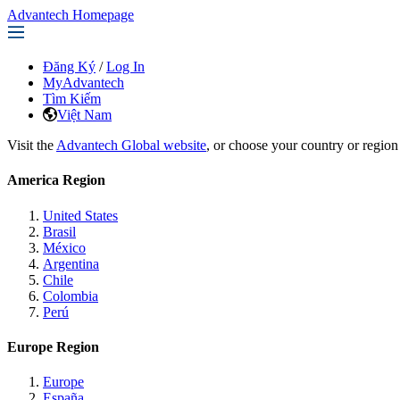
Advantech Homepage
Đăng Ký
/
Log In
MyAdvantech
Tìm Kiếm
Việt Nam
Visit the
Advantech Global website
, or choose your country or region
America Region
United States
Brasil
México
Argentina
Chile
Colombia
Perú
Europe Region
Europe
España