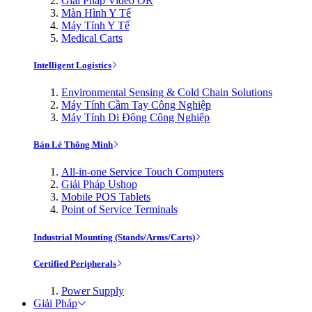
Giải Pháp Video OR
Màn Hình Y Tế
Máy Tính Y Tế
Medical Carts
Intelligent Logistics
Environmental Sensing & Cold Chain Solutions
Máy Tính Cầm Tay Công Nghiệp
Máy Tính Di Động Công Nghiệp
Bán Lẻ Thông Minh
All-in-one Service Touch Computers
Giải Pháp Ushop
Mobile POS Tablets
Point of Service Terminals
Industrial Mounting (Stands/Arms/Carts)
Certified Peripherals
Power Supply
Giải Pháp