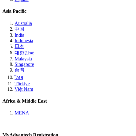
Asia Pacific
Australia
中国
India
Indonesia
日本
대한민국
Malaysia
Singapore
台灣
ไทย
Türkiye
Việt Nam
Africa & Middle East
MENA
MyAdvantech Registration