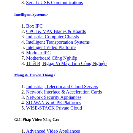
Serial / USB Communications
Intelligent Systems
Box IPC
CPCI & VPX Blades & Boards
Industrial Computer Chassis
Intelligent Transportation Systems
Intelligent Video Platforms
Modular IPC
Motherboard Công Nghiệp
Thiết Bị Ngoại Vi Máy Tính Công Nghiệp
Mạng & Truyền Thông
Industrial, Telecom and Cloud Servers
Network Interface & Acceleration Cards
Network Security Appliances
SD-WAN & uCPE Platforms
WISE-STACK Private Cloud
Giải Pháp Video Nâng Cao
Advanced Video Appliances