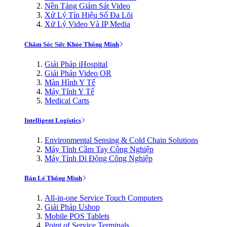
Nền Tảng Giám Sát Video
Xử Lý Tín Hiệu Số Đa Lõi
Xử Lý Video Và IP Media
Chăm Sóc Sức Khỏe Thông Minh
Giải Pháp iHospital
Giải Pháp Video OR
Màn Hình Y Tế
Máy Tính Y Tế
Medical Carts
Intelligent Logistics
Environmental Sensing & Cold Chain Solutions
Máy Tính Cầm Tay Công Nghiệp
Máy Tính Di Động Công Nghiệp
Bán Lẻ Thông Minh
All-in-one Service Touch Computers
Giải Pháp Ushop
Mobile POS Tablets
Point of Service Terminals