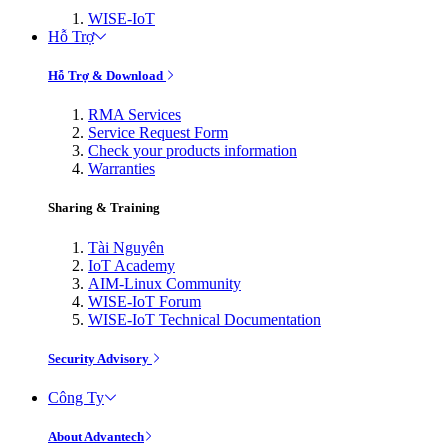
WISE-IoT
Hỗ Trợ
Hỗ Trợ & Download
RMA Services
Service Request Form
Check your products information
Warranties
Sharing & Training
Tài Nguyên
IoT Academy
AIM-Linux Community
WISE-IoT Forum
WISE-IoT Technical Documentation
Security Advisory
Công Ty
About Advantech