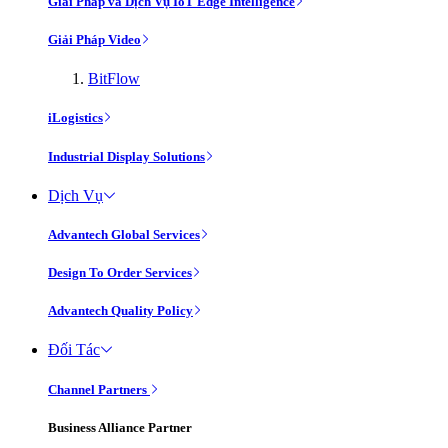
Giải Pháp và Dịch Vụ IoT Edge Intelligence
Giải Pháp Video
BitFlow
iLogistics
Industrial Display Solutions
Dịch Vụ
Advantech Global Services
Design To Order Services
Advantech Quality Policy
Đối Tác
Channel Partners
Business Alliance Partner