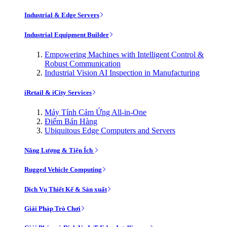
Industrial & Edge Servers
Industrial Equipment Builder
Empowering Machines with Intelligent Control &
Robust Communication
Industrial Vision AI Inspection in Manufacturing
iRetail & iCity Services
Máy Tính Cảm Ứng All-in-One
Điểm Bán Hàng
Ubiquitous Edge Computers and Servers
Năng Lượng & Tiện Ích
Rugged Vehicle Computing
Dịch Vụ Thiết Kế & Sản xuất
Giải Pháp Trò Chơi