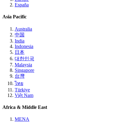
España
Asia Pacific
Australia
中国
India
Indonesia
日本
대한민국
Malaysia
Singapore
台灣
ไทย
Türkiye
Việt Nam
Africa & Middle East
MENA