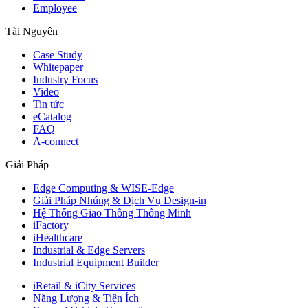
Employee
Tài Nguyên
Case Study
Whitepaper
Industry Focus
Video
Tin tức
eCatalog
FAQ
A-connect
Giải Pháp
Edge Computing & WISE-Edge
Giải Pháp Nhúng & Dịch Vụ Design-in
Hệ Thống Giao Thông Thông Minh
iFactory
iHealthcare
Industrial & Edge Servers
Industrial Equipment Builder
iRetail & iCity Services
Năng Lượng & Tiện Ích