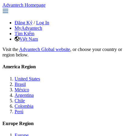
Advantech Homepage
Đăng Ký
/
Log In
MyAdvantech
Tìm Kiếm
Việt Nam
Visit the
Advantech Global website
, or choose your country or
region below.
America Region
United States
Brasil
México
Argentina
Chile
Colombia
Perú
Europe Region
Europe