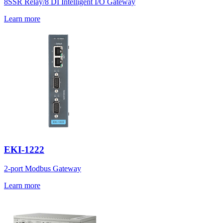
8SSR Relay/8 DI Intelligent I/O Gateway
Learn more
EKI-1222
2-port Modbus Gateway
Learn more