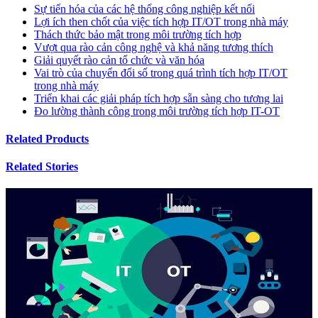
Sự tiến hóa của các hệ thống công nghiệp kết nối
Lợi ích then chốt của việc tích hợp IT/OT trong nhà máy
Thách thức bảo mật trong môi trường tích hợp
Vượt qua rào cản công nghệ và khả năng tương thích
Giải quyết rào cản tổ chức và văn hóa
Vai trò của chuyển đổi số trong quá trình tích hợp IT/OT
trong nhà máy
Triển khai các giải pháp tích hợp sẵn sàng cho tương lai
Đo lường thành công trong môi trường tích hợp IT-OT
Related Products
Related Stories