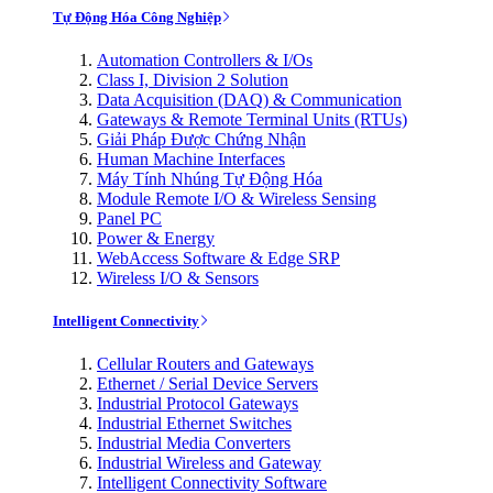
Tự Động Hóa Công Nghiệp
Automation Controllers & I/Os
Class I, Division 2 Solution
Data Acquisition (DAQ) & Communication
Gateways & Remote Terminal Units (RTUs)
Giải Pháp Được Chứng Nhận
Human Machine Interfaces
Máy Tính Nhúng Tự Động Hóa
Module Remote I/O & Wireless Sensing
Panel PC
Power & Energy
WebAccess Software & Edge SRP
Wireless I/O & Sensors
Intelligent Connectivity
Cellular Routers and Gateways
Ethernet / Serial Device Servers
Industrial Protocol Gateways
Industrial Ethernet Switches
Industrial Media Converters
Industrial Wireless and Gateway
Intelligent Connectivity Software