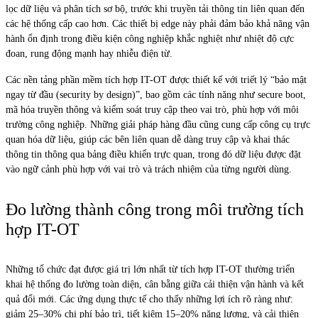
lọc dữ liệu và phân tích sơ bộ, trước khi truyền tải thông tin liên quan đến
các hệ thống cấp cao hơn. Các thiết bị edge này phải đảm bảo khả năng vận
hành ổn định trong điều kiện công nghiệp khắc nghiệt như nhiệt độ cực
đoan, rung động mạnh hay nhiễu điện từ.
Các nền tảng phần mềm tích hợp IT-OT được thiết kế với triết lý “bảo mật
ngay từ đầu (security by design)”, bao gồm các tính năng như secure boot,
mã hóa truyền thông và kiểm soát truy cập theo vai trò, phù hợp với môi
trường công nghiệp. Những giải pháp hàng đầu cũng cung cấp công cụ trực
quan hóa dữ liệu, giúp các bên liên quan dễ dàng truy cập và khai thác
thông tin thông qua bảng điều khiển trực quan, trong đó dữ liệu được đặt
vào ngữ cảnh phù hợp với vai trò và trách nhiệm của từng người dùng.
Đo lường thành công trong môi trường tích
hợp IT-OT
Những tổ chức đạt được giá trị lớn nhất từ tích hợp IT-OT thường triển
khai hệ thống đo lường toàn diện, cân bằng giữa cải thiện vận hành và kết
quả đổi mới. Các ứng dụng thực tế cho thấy những lợi ích rõ ràng như:
giảm 25–30% chi phí bảo trì, tiết kiệm 15–20% năng lượng, và cải thiện