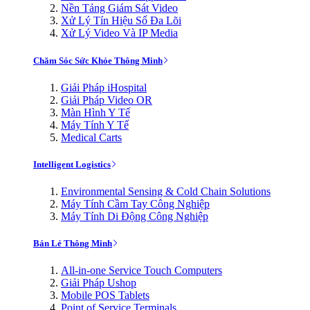
Nền Tảng Giám Sát Video
Xử Lý Tín Hiệu Số Đa Lõi
Xử Lý Video Và IP Media
Chăm Sóc Sức Khỏe Thông Minh
Giải Pháp iHospital
Giải Pháp Video OR
Màn Hình Y Tế
Máy Tính Y Tế
Medical Carts
Intelligent Logistics
Environmental Sensing & Cold Chain Solutions
Máy Tính Cầm Tay Công Nghiệp
Máy Tính Di Động Công Nghiệp
Bán Lẻ Thông Minh
All-in-one Service Touch Computers
Giải Pháp Ushop
Mobile POS Tablets
Point of Service Terminals