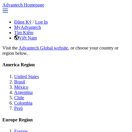
Advantech Homepage
Đăng Ký
/
Log In
MyAdvantech
Tìm Kiếm
Việt Nam
Visit the
Advantech Global website
, or choose your country or
region below.
America Region
United States
Brasil
México
Argentina
Chile
Colombia
Perú
Europe Region
Europe