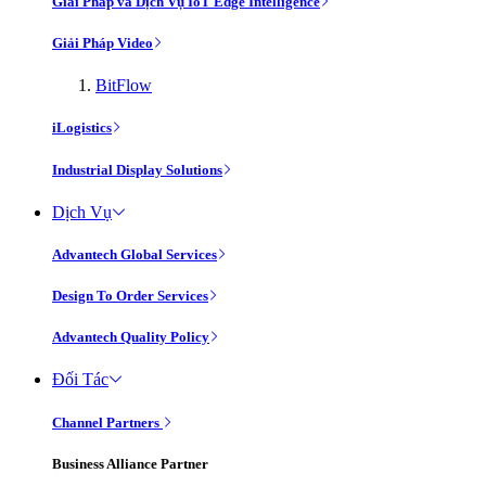
Giải Pháp và Dịch Vụ IoT Edge Intelligence
Giải Pháp Video
BitFlow
iLogistics
Industrial Display Solutions
Dịch Vụ
Advantech Global Services
Design To Order Services
Advantech Quality Policy
Đối Tác
Channel Partners
Business Alliance Partner