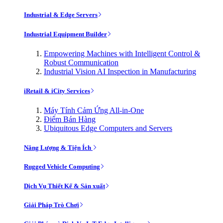
Industrial & Edge Servers
Industrial Equipment Builder
Empowering Machines with Intelligent Control &
Robust Communication
Industrial Vision AI Inspection in Manufacturing
iRetail & iCity Services
Máy Tính Cảm Ứng All-in-One
Điểm Bán Hàng
Ubiquitous Edge Computers and Servers
Năng Lượng & Tiện Ích
Rugged Vehicle Computing
Dịch Vụ Thiết Kế & Sản xuất
Giải Pháp Trò Chơi