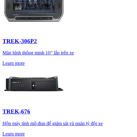
TREK-306P2
Màn hình thông minh 10" lắp trên xe
Learn more
TREK-676
Hộp máy tính mô-đun để giám sát và quản lý đội xe
Learn more