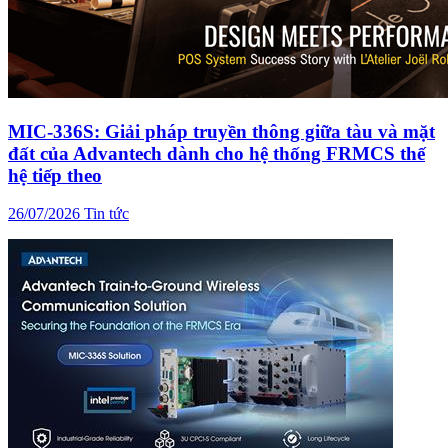
MIC-336S: Giải pháp truyền thông giữa tàu và mặt
đất của Advantech dành cho hệ thống FRMCS thế
hệ tiếp theo
26/07/2026
Tin tức