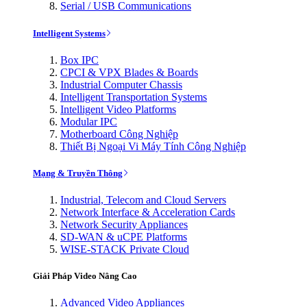
Serial / USB Communications
Intelligent Systems
Box IPC
CPCI & VPX Blades & Boards
Industrial Computer Chassis
Intelligent Transportation Systems
Intelligent Video Platforms
Modular IPC
Motherboard Công Nghiệp
Thiết Bị Ngoại Vi Máy Tính Công Nghiệp
Mạng & Truyền Thông
Industrial, Telecom and Cloud Servers
Network Interface & Acceleration Cards
Network Security Appliances
SD-WAN & uCPE Platforms
WISE-STACK Private Cloud
Giải Pháp Video Nâng Cao
Advanced Video Appliances