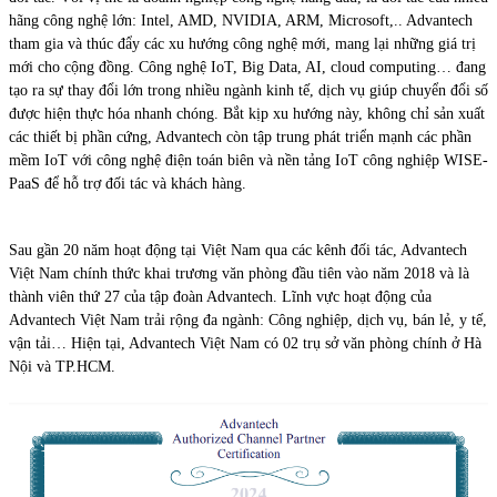
hãng công nghệ lớn: Intel, AMD, NVIDIA, ARM, Microsoft,.. Advantech
tham gia và thúc đẩy các xu hướng công nghệ mới, mang lại những giá trị
mới cho cộng đồng. Công nghệ IoT, Big Data, AI, cloud computing… đang
tạo ra sự thay đổi lớn trong nhiều ngành kinh tế, dịch vụ giúp chuyển đổi số
được hiện thực hóa nhanh chóng. Bắt kịp xu hướng này, không chỉ sản xuất
các thiết bị phần cứng, Advantech còn tập trung phát triển mạnh các phần
mềm IoT với công nghệ điện toán biên và nền tảng IoT công nghiệp WISE-
PaaS để hỗ trợ đối tác và khách hàng.
Sau gần 20 năm hoạt động tại Việt Nam qua các kênh đối tác, Advantech
Việt Nam chính thức khai trương văn phòng đầu tiên vào năm 2018 và là
thành viên thứ 27 của tập đoàn Advantech. Lĩnh vực hoạt động của
Advantech Việt Nam trải rộng đa ngành: Công nghiệp, dịch vụ, bán lẻ, y tế,
vận tải… Hiện tại, Advantech Việt Nam có 02 trụ sở văn phòng chính ở Hà
Nội và TP.HCM.