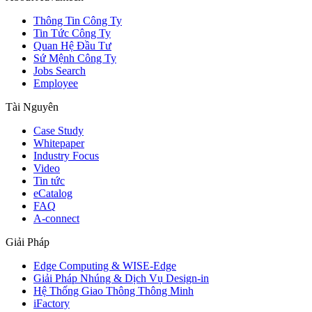
Thông Tin Công Ty
Tin Tức Công Ty
Quan Hệ Đầu Tư
Sứ Mệnh Công Ty
Jobs Search
Employee
Tài Nguyên
Case Study
Whitepaper
Industry Focus
Video
Tin tức
eCatalog
FAQ
A-connect
Giải Pháp
Edge Computing & WISE-Edge
Giải Pháp Nhúng & Dịch Vụ Design-in
Hệ Thống Giao Thông Thông Minh
iFactory