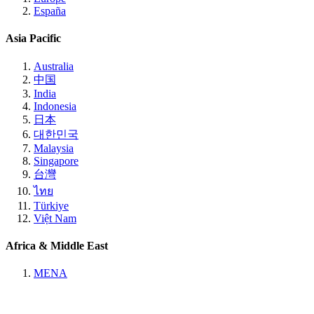
España
Asia Pacific
Australia
中国
India
Indonesia
日本
대한민국
Malaysia
Singapore
台灣
ไทย
Türkiye
Việt Nam
Africa & Middle East
MENA