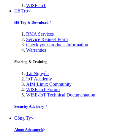
WISE-IoT
Hỗ Trợ
Hỗ Trợ & Download
RMA Services
Service Request Form
Check your products information
Warranties
Sharing & Training
Tài Nguyên
IoT Academy
AIM-Linux Community
WISE-IoT Forum
WISE-IoT Technical Documentation
Security Advisory
Công Ty
About Advantech