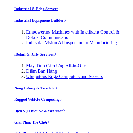
Industrial & Edge Servers
Industrial Equipment Builder
Empowering Machines with Intelligent Control &
Robust Communication
Industrial Vision AI Inspection in Manufacturing
iRetail & iCity Services
Máy Tính Cảm Ứng All-in-One
Điểm Bán Hàng
Ubiquitous Edge Computers and Servers
Năng Lượng & Tiện Ích
Rugged Vehicle Computing
Dịch Vụ Thiết Kế & Sản xuất
Giải Pháp Trò Chơi