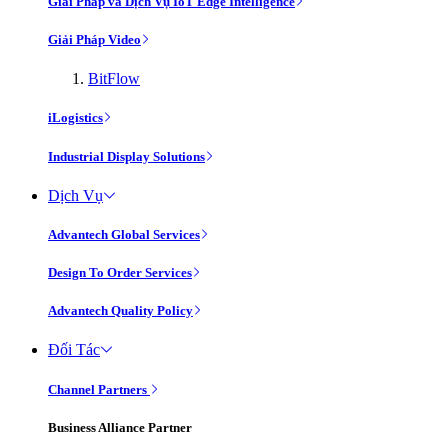
Giải Pháp và Dịch Vụ IoT Edge Intelligence
Giải Pháp Video
BitFlow
iLogistics
Industrial Display Solutions
Dịch Vụ
Advantech Global Services
Design To Order Services
Advantech Quality Policy
Đối Tác
Channel Partners
Business Alliance Partner