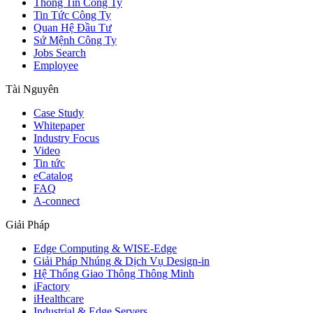
Thông Tin Công Ty
Tin Tức Công Ty
Quan Hệ Đầu Tư
Sứ Mệnh Công Ty
Jobs Search
Employee
Tài Nguyên
Case Study
Whitepaper
Industry Focus
Video
Tin tức
eCatalog
FAQ
A-connect
Giải Pháp
Edge Computing & WISE-Edge
Giải Pháp Nhúng & Dịch Vụ Design-in
Hệ Thống Giao Thông Thông Minh
iFactory
iHealthcare
Industrial & Edge Servers