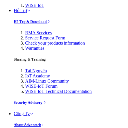
WISE-IoT
Hỗ Trợ
Hỗ Trợ & Download
RMA Services
Service Request Form
Check your products information
Warranties
Sharing & Training
Tài Nguyên
IoT Academy
AIM-Linux Community
WISE-IoT Forum
WISE-IoT Technical Documentation
Security Advisory
Công Ty
About Advantech