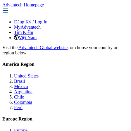
Advantech Homepage
Đăng Ký
/
Log In
MyAdvantech
Tìm Kiếm
Việt Nam
Visit the
Advantech Global website
, or choose your country or
region below.
America Region
United States
Brasil
México
Argentina
Chile
Colombia
Perú
Europe Region
Europe