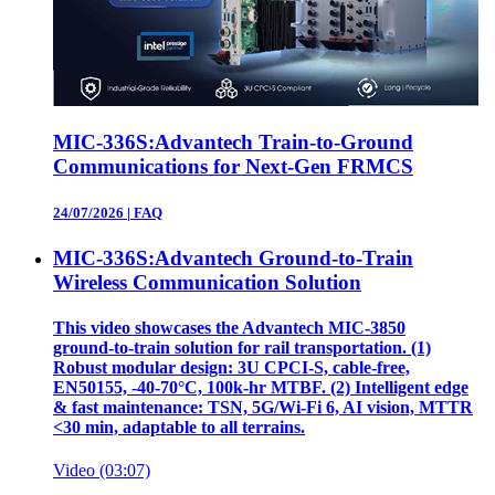
MIC-336S:Advantech Train-to-Ground
Communications for Next-Gen FRMCS
24/07/2026
|
FAQ
MIC-336S:Advantech Ground-to-Train
Wireless Communication Solution
This video showcases the Advantech MIC‑3850
ground‑to‑train solution for rail transportation. (1)
Robust modular design: 3U CPCI‑S, cable‑free,
EN50155, ‑40‑70°C, 100k‑hr MTBF. (2) Intelligent edge
& fast maintenance: TSN, 5G/Wi‑Fi 6, AI vision, MTTR
<30 min, adaptable to all terrains.
Video (03:07)