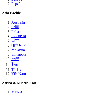
España
Asia Pacific
Australia
中国
India
Indonesia
日本
대한민국
Malaysia
Singapore
台灣
ไทย
Türkiye
Việt Nam
Africa & Middle East
MENA