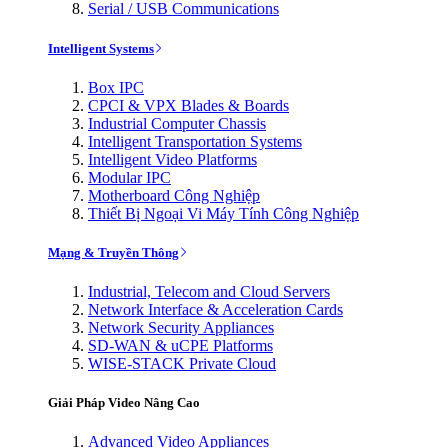
Serial / USB Communications
Intelligent Systems
Box IPC
CPCI & VPX Blades & Boards
Industrial Computer Chassis
Intelligent Transportation Systems
Intelligent Video Platforms
Modular IPC
Motherboard Công Nghiệp
Thiết Bị Ngoại Vi Máy Tính Công Nghiệp
Mạng & Truyền Thông
Industrial, Telecom and Cloud Servers
Network Interface & Acceleration Cards
Network Security Appliances
SD-WAN & uCPE Platforms
WISE-STACK Private Cloud
Giải Pháp Video Nâng Cao
Advanced Video Appliances