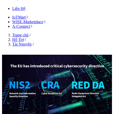
Liên Hệ
IoTMart
WISE-Marketplace
A-Connect
Trang chủ
/
Hỗ Trợ
/
Tài Nguyên
/