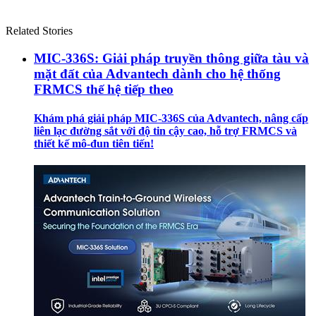
Related Stories
MIC-336S: Giải pháp truyền thông giữa tàu và
mặt đất của Advantech dành cho hệ thống
FRMCS thế hệ tiếp theo
Khám phá giải pháp MIC-336S của Advantech, nâng cấp
liên lạc đường sắt với độ tin cậy cao, hỗ trợ FRMCS và
thiết kế mô-đun tiên tiến!