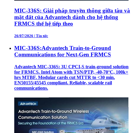
MIC-336S: Giải pháp truyền thông giữa tàu và
mặt đất của Advantech dành cho hệ thống
FRMCS thế hệ tiếp theo
26/07/2026
|
Tin tức
MIC-336S:Advantech Train-to-Ground
Communications for Next-Gen FRMCS
Advantech MIC-336S: 3U CPCI-S train‑ground solution
for FRMCS. Intel Atom with TSN/PTP, -40‑70°C, 100k+
hrs MTBF. Modular cards cut MTTR to <30 min.
EN50155/45545 compliant. Reliable, scalable rail
communications.