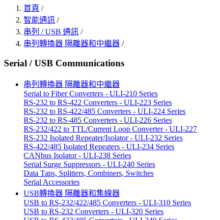
首頁
/
智能通訊
/
串列 / USB 通訊
/
串列轉換器 隔離器和中繼器
/
Serial / USB Communications
串列轉換器 隔離器和中繼器
Serial to Fiber Converters - ULI-210 Series
RS-232 to RS-422 Converters - ULI-223 Series
RS-232 to RS-422/485 Converters - ULI-224 Series
RS-232 to RS-485 Converters - ULI-226 Series
RS-232/422 to TTL/Current Loop Converter - ULI-227
RS-232 Isolated Repeater/Isolator - ULI-232 Series
RS-422/485 Isolated Repeaters - ULI-234 Series
CANbus Isolator - ULI-238 Series
Serial Surge Suppressors - ULI-240 Series
Data Taps, Splitters, Combiners, Switches
Serial Accessories
USB轉換器 隔離器和集線器
USB to RS-232/422/485 Converters - ULI-310 Series
USB to RS-232 Converters - ULI-320 Series