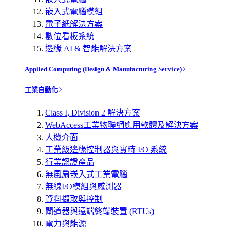
嵌入式電腦模組
電子紙解決方案
數位看板系統
邊緣 AI & 智能解決方案
Applied Computing (Design & Manufacturing Service)
工業自動化
Class I, Division 2 解決方案
WebAccess工業物聯網應用軟體及解決方案
人機介面
工業級邊緣控制器與實時 I/O 系統
行業認證產品
無風扇嵌入式工業電腦
無線I/O模組與感測器
資料擷取與控制
閘道器與遠端終端裝置 (RTUs)
電力與能源