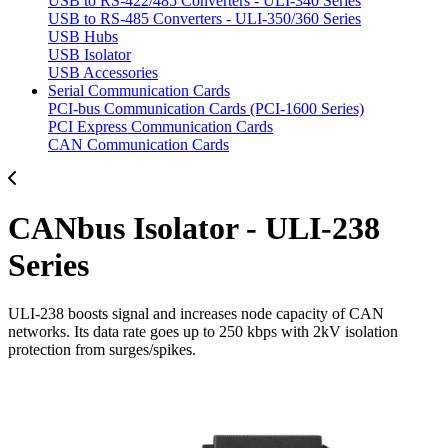
USB to RS-422/485 Converters - ULI-340 Series
USB to RS-485 Converters - ULI-350/360 Series
USB Hubs
USB Isolator
USB Accessories
Serial Communication Cards
PCI-bus Communication Cards (PCI-1600 Series)
PCI Express Communication Cards
CAN Communication Cards
CANbus Isolator - ULI-238
Series
ULI-238 boosts signal and increases node capacity of CAN
networks. Its data rate goes up to 250 kbps with 2kV isolation
protection from surges/spikes.