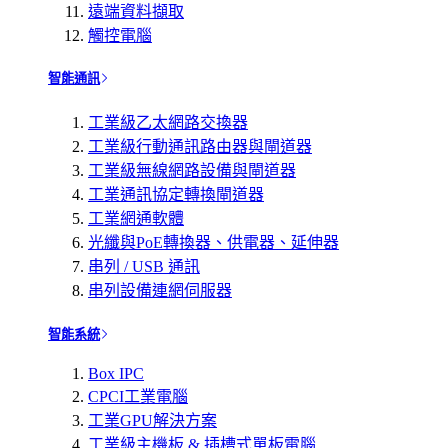
遠端資料擷取
觸控電腦
智能通訊
工業級乙太網路交換器
工業級行動通訊路由器與閘道器
工業級無線網路設備與閘道器
工業通訊協定轉換閘道器
工業網通軟體
光纖與PoE轉換器、供電器、延伸器
串列 / USB 通訊
串列設備連網伺服器
智能系統
Box IPC
CPCI工業電腦
工業GPU解決方案
工業級主機板 & 插槽式單板電腦