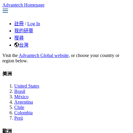
Advantech Homepage
註冊
/
Log In
我的研華
搜尋
台灣
Visit the
Advantech Global website
, or choose your country or
region below.
美洲
United States
Brasil
México
Argentina
Chile
Colombia
Perú
歐洲