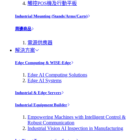
觸控POS機及行動平板
Industrial Mounting (Stands/Arms/Carts)
周邊商品
電源供應器
解決方案
Edge Computing & WISE-Edge
Edge AI Computing Solutions
Edge AI Systems
Industrial & Edge Servers
Industrial Equipment Builder
Empowering Machines with Intelligent Control &
Robust Communication
Industrial Vision AI Inspection in Manufacturing