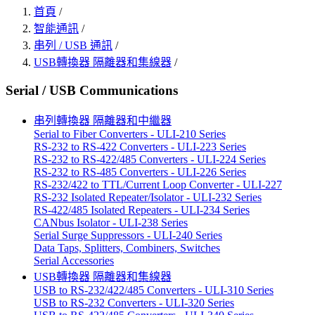
首頁
/
智能通訊
/
串列 / USB 通訊
/
USB轉換器 隔離器和集線器
/
Serial / USB Communications
串列轉換器 隔離器和中繼器
Serial to Fiber Converters - ULI-210 Series
RS-232 to RS-422 Converters - ULI-223 Series
RS-232 to RS-422/485 Converters - ULI-224 Series
RS-232 to RS-485 Converters - ULI-226 Series
RS-232/422 to TTL/Current Loop Converter - ULI-227
RS-232 Isolated Repeater/Isolator - ULI-232 Series
RS-422/485 Isolated Repeaters - ULI-234 Series
CANbus Isolator - ULI-238 Series
Serial Surge Suppressors - ULI-240 Series
Data Taps, Splitters, Combiners, Switches
Serial Accessories
USB轉換器 隔離器和集線器
USB to RS-232/422/485 Converters - ULI-310 Series
USB to RS-232 Converters - ULI-320 Series