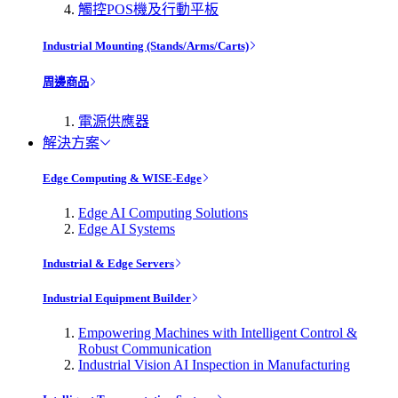
觸控POS機及行動平板
Industrial Mounting (Stands/Arms/Carts)
周邊商品
電源供應器
解決方案
Edge Computing & WISE-Edge
Edge AI Computing Solutions
Edge AI Systems
Industrial & Edge Servers
Industrial Equipment Builder
Empowering Machines with Intelligent Control &
Robust Communication
Industrial Vision AI Inspection in Manufacturing