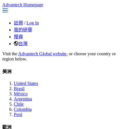
Advantech Homepage
註冊
/
Log In
我的研華
搜尋
台灣
Visit the
Advantech Global website
, or choose your country or
region below.
美洲
United States
Brasil
México
Argentina
Chile
Colombia
Perú
歐洲