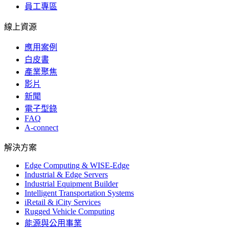
員工專區
線上資源
應用案例
白皮書
產業聚焦
影片
新聞
電子型錄
FAQ
A-connect
解決方案
Edge Computing & WISE-Edge
Industrial & Edge Servers
Industrial Equipment Builder
Intelligent Transportation Systems
iRetail & iCity Services
Rugged Vehicle Computing
能源與公用事業