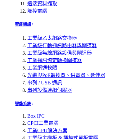
遠端資料擷取
觸控電腦
智能通訊
工業級乙太網路交換器
工業級行動通訊路由器與閘道器
工業級無線網路設備與閘道器
工業通訊協定轉換閘道器
工業網通軟體
光纖與PoE轉換器、供電器、延伸器
串列 / USB 通訊
串列設備連網伺服器
智能系統
Box IPC
CPCI工業電腦
工業GPU解決方案
工業級主機板 & 插槽式單板電腦