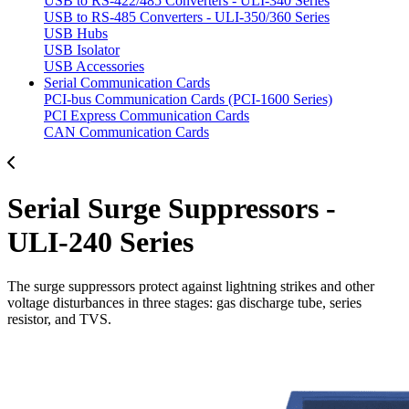
USB to RS-422/485 Converters - ULI-340 Series
USB to RS-485 Converters - ULI-350/360 Series
USB Hubs
USB Isolator
USB Accessories
Serial Communication Cards
PCI-bus Communication Cards (PCI-1600 Series)
PCI Express Communication Cards
CAN Communication Cards
Serial Surge Suppressors -
ULI-240 Series
The surge suppressors protect against lightning strikes and other
voltage disturbances in three stages: gas discharge tube, series
resistor, and TVS.