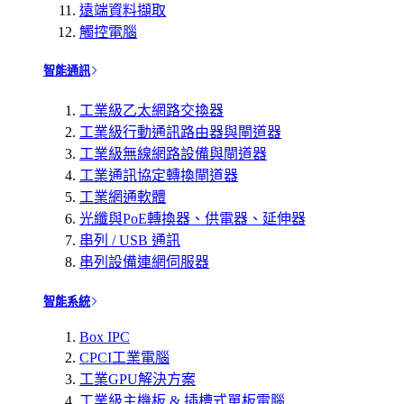
遠端資料擷取
觸控電腦
智能通訊
工業級乙太網路交換器
工業級行動通訊路由器與閘道器
工業級無線網路設備與閘道器
工業通訊協定轉換閘道器
工業網通軟體
光纖與PoE轉換器、供電器、延伸器
串列 / USB 通訊
串列設備連網伺服器
智能系統
Box IPC
CPCI工業電腦
工業GPU解決方案
工業級主機板 & 插槽式單板電腦