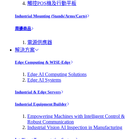
觸控POS機及行動平板
Industrial Mounting (Stands/Arms/Carts)
周邊商品
電源供應器
解決方案
Edge Computing & WISE-Edge
Edge AI Computing Solutions
Edge AI Systems
Industrial & Edge Servers
Industrial Equipment Builder
Empowering Machines with Intelligent Control &
Robust Communication
Industrial Vision AI Inspection in Manufacturing