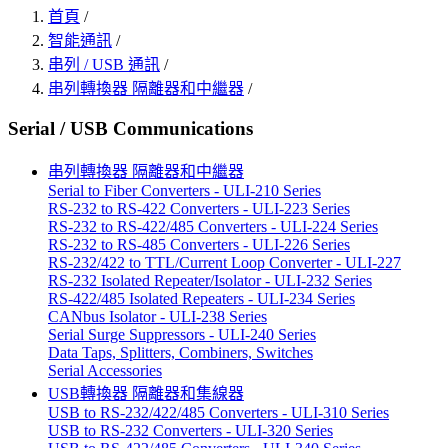
首頁
/
智能通訊
/
串列 / USB 通訊
/
串列轉換器 隔離器和中繼器
/
Serial / USB Communications
串列轉換器 隔離器和中繼器
Serial to Fiber Converters - ULI-210 Series
RS-232 to RS-422 Converters - ULI-223 Series
RS-232 to RS-422/485 Converters - ULI-224 Series
RS-232 to RS-485 Converters - ULI-226 Series
RS-232/422 to TTL/Current Loop Converter - ULI-227
RS-232 Isolated Repeater/Isolator - ULI-232 Series
RS-422/485 Isolated Repeaters - ULI-234 Series
CANbus Isolator - ULI-238 Series
Serial Surge Suppressors - ULI-240 Series
Data Taps, Splitters, Combiners, Switches
Serial Accessories
USB轉換器 隔離器和集線器
USB to RS-232/422/485 Converters - ULI-310 Series
USB to RS-232 Converters - ULI-320 Series