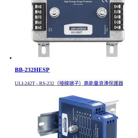
BB-232HESP
ULI-242T - RS-232（接線端子）高能量浪湧保護器