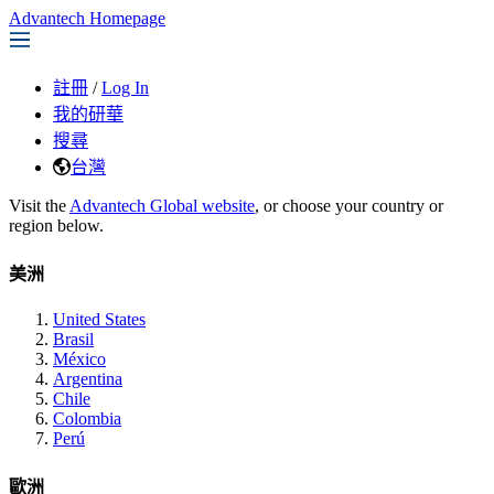
Advantech Homepage
註冊
/
Log In
我的研華
搜尋
台灣
Visit the
Advantech Global website
, or choose your country or
region below.
美洲
United States
Brasil
México
Argentina
Chile
Colombia
Perú
歐洲