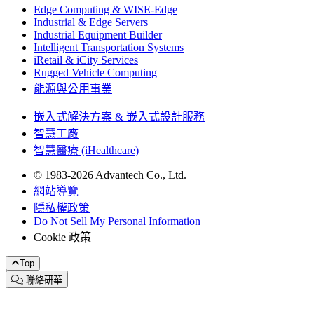
Edge Computing & WISE-Edge
Industrial & Edge Servers
Industrial Equipment Builder
Intelligent Transportation Systems
iRetail & iCity Services
Rugged Vehicle Computing
能源與公用事業
嵌入式解決方案 & 嵌入式設計服務
智慧工廠
智慧醫療 (iHealthcare)
© 1983-2026 Advantech Co., Ltd.
網站導覽
隱私權政策
Do Not Sell My Personal Information
Cookie 政策
Top
聯絡研華