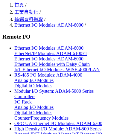
首頁
/
工業自動化
/
遠端資料擷取
/
Ethernet I/O Modules: ADAM-6000
/
Remote I/O
Ethernet I/O Modules: ADAM-6000
EtherNet/IP Modules: ADAM-6100EI
Ethernet I/O Modules: ADAM-6000
Ethernet I/O Modules with Daisy Chain
IoT Ethernet I/O Modules: WISE-4000/LAN
RS-485 I/O Modules: ADAM-4000
Analog I/O Modules
Digital I/O Modules
Modular I/O System: ADAM-5000 Series
Controllers
I/O Rack
Analog I/O Modules
Digital I/O Modules
Counter/Frequency Modules
OPC UA Ethernet I/O Modules: ADAM-6300
High Density I/O Module: ADAM-500 Series