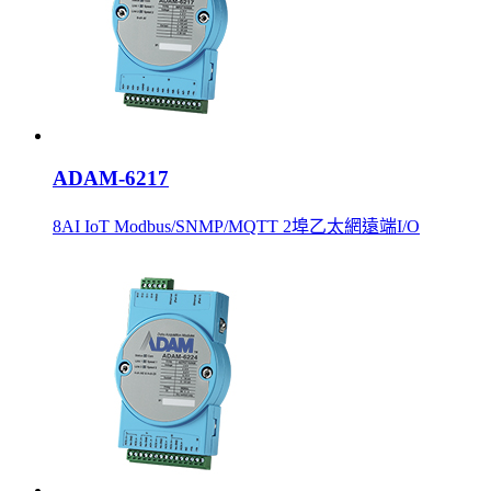
ADAM-6217
8AI IoT Modbus/SNMP/MQTT 2埠乙太網遠端I/O