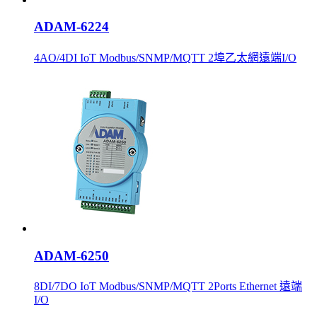
ADAM-6224
4AO/4DI IoT Modbus/SNMP/MQTT 2埠乙太網遠端I/O
ADAM-6250
8DI/7DO IoT Modbus/SNMP/MQTT 2Ports Ethernet 遠端
I/O