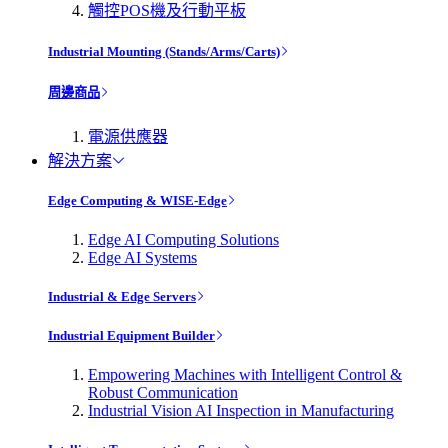
觸控POS機及行動平板
Industrial Mounting (Stands/Arms/Carts)
周邊商品
電源供應器
解決方案
Edge Computing & WISE-Edge
Edge AI Computing Solutions
Edge AI Systems
Industrial & Edge Servers
Industrial Equipment Builder
Empowering Machines with Intelligent Control &
Robust Communication
Industrial Vision AI Inspection in Manufacturing