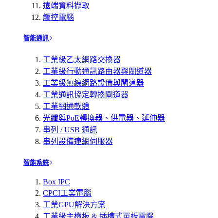
遠端資料擷取
觸控電腦
智能通訊
工業級乙太網路交換器
工業級行動通訊路由器與閘道器
工業級無線網路設備與閘道器
工業通訊協定轉換閘道器
工業網通軟體
光纖與PoE轉換器、供電器、延伸器
串列 / USB 通訊
串列設備連網伺服器
智能系統
Box IPC
CPCI工業電腦
工業GPU解決方案
工業級主機板 & 插槽式單板電腦