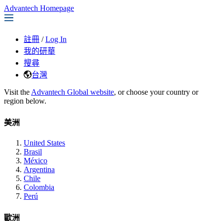
Advantech Homepage
註冊
/
Log In
我的研華
搜尋
台灣
Visit the
Advantech Global website
, or choose your country or
region below.
美洲
United States
Brasil
México
Argentina
Chile
Colombia
Perú
歐洲