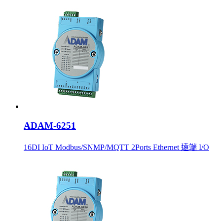
ADAM-6251
16DI IoT Modbus/SNMP/MQTT 2Ports Ethernet 遠端 I/O