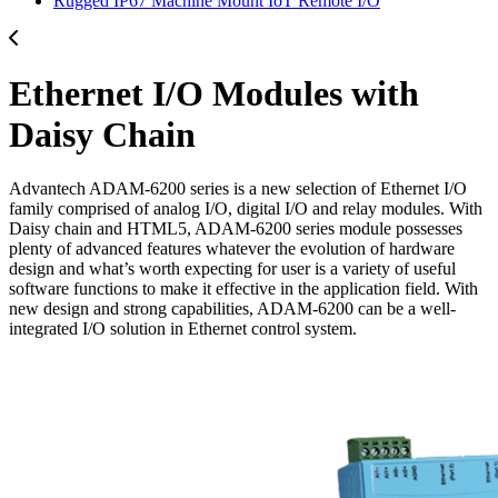
Rugged IP67 Machine Mount IoT Remote I/O
Ethernet I/O Modules with
Daisy Chain
Advantech ADAM-6200 series is a new selection of Ethernet I/O
family comprised of analog I/O, digital I/O and relay modules. With
Daisy chain and HTML5, ADAM-6200 series module possesses
plenty of advanced features whatever the evolution of hardware
design and what’s worth expecting for user is a variety of useful
software functions to make it effective in the application field. With
new design and strong capabilities, ADAM-6200 can be a well-
integrated I/O solution in Ethernet control system.