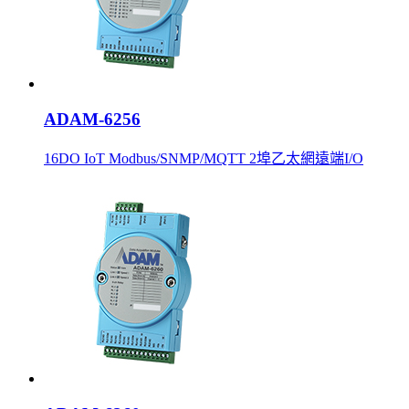
ADAM-6256
16DO IoT Modbus/SNMP/MQTT 2埠乙太網遠端I/O