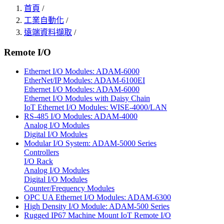
首頁
/
工業自動化
/
遠端資料擷取
/
Remote I/O
Ethernet I/O Modules: ADAM-6000
EtherNet/IP Modules: ADAM-6100EI
Ethernet I/O Modules: ADAM-6000
Ethernet I/O Modules with Daisy Chain
IoT Ethernet I/O Modules: WISE-4000/LAN
RS-485 I/O Modules: ADAM-4000
Analog I/O Modules
Digital I/O Modules
Modular I/O System: ADAM-5000 Series
Controllers
I/O Rack
Analog I/O Modules
Digital I/O Modules
Counter/Frequency Modules
OPC UA Ethernet I/O Modules: ADAM-6300
High Density I/O Module: ADAM-500 Series
Rugged IP67 Machine Mount IoT Remote I/O