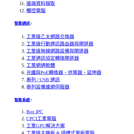
遠端資料擷取
觸控電腦
智能通訊
工業級乙太網路交換器
工業級行動通訊路由器與閘道器
工業級無線網路設備與閘道器
工業通訊協定轉換閘道器
工業網通軟體
光纖與PoE轉換器、供電器、延伸器
串列 / USB 通訊
串列設備連網伺服器
智能系統
Box IPC
CPCI工業電腦
工業GPU解決方案
工業級主機板 & 插槽式單板電腦