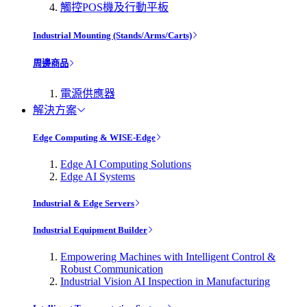
觸控POS機及行動平板
Industrial Mounting (Stands/Arms/Carts)
周邊商品
電源供應器
解決方案
Edge Computing & WISE-Edge
Edge AI Computing Solutions
Edge AI Systems
Industrial & Edge Servers
Industrial Equipment Builder
Empowering Machines with Intelligent Control &
Robust Communication
Industrial Vision AI Inspection in Manufacturing