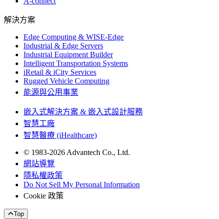
A-connect
解決方案
Edge Computing & WISE-Edge
Industrial & Edge Servers
Industrial Equipment Builder
Intelligent Transportation Systems
iRetail & iCity Services
Rugged Vehicle Computing
能源與公用事業
嵌入式解決方案 & 嵌入式設計服務
智慧工廠
智慧醫療 (iHealthcare)
© 1983-2026 Advantech Co., Ltd.
網站導覽
隱私權政策
Do Not Sell My Personal Information
Cookie 政策
Top