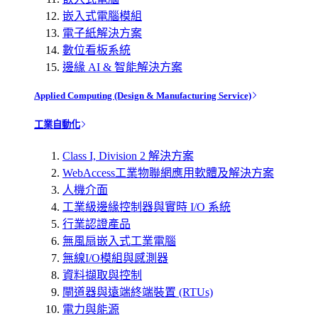
嵌入式電腦模組
電子紙解決方案
數位看板系統
邊緣 AI & 智能解決方案
Applied Computing (Design & Manufacturing Service)
工業自動化
Class I, Division 2 解決方案
WebAccess工業物聯網應用軟體及解決方案
人機介面
工業級邊緣控制器與實時 I/O 系統
行業認證產品
無風扇嵌入式工業電腦
無線I/O模組與感測器
資料擷取與控制
閘道器與遠端終端裝置 (RTUs)
電力與能源