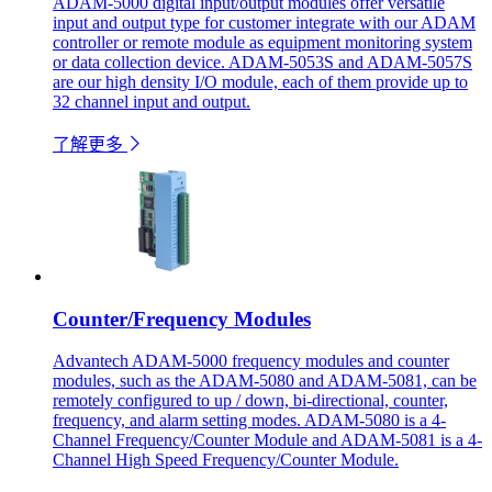
ADAM-5000 digital input/output modules offer versatile
input and output type for customer integrate with our ADAM
controller or remote module as equipment monitoring system
or data collection device. ADAM-5053S and ADAM-5057S
are our high density I/O module, each of them provide up to
32 channel input and output.
了解更多
Counter/Frequency Modules
Advantech ADAM-5000 frequency modules and counter
modules, such as the ADAM-5080 and ADAM-5081, can be
remotely configured to up / down, bi-directional, counter,
frequency, and alarm setting modes. ADAM-5080 is a 4-
Channel Frequency/Counter Module and ADAM-5081 is a 4-
Channel High Speed Frequency/Counter Module.