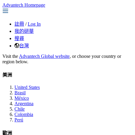
Advantech Homepage
註冊
/
Log In
我的研華
搜尋
台灣
Visit the
Advantech Global website
, or choose your country or
region below.
美洲
United States
Brasil
México
Argentina
Chile
Colombia
Perú
歐洲