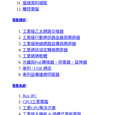
遠端資料擷取
觸控電腦
智能通訊
工業級乙太網路交換器
工業級行動通訊路由器與閘道器
工業級無線網路設備與閘道器
工業通訊協定轉換閘道器
工業網通軟體
光纖與PoE轉換器、供電器、延伸器
串列 / USB 通訊
串列設備連網伺服器
智能系統
Box IPC
CPCI工業電腦
工業GPU解決方案
工業級主機板 & 插槽式單板電腦