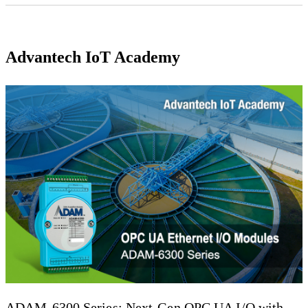
Advantec
h IoT Academ
y
ADAM-
6300 Series: Next-Gen OPC UA I/O with