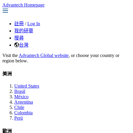
Advantech Homepage
註冊
/
Log In
我的研華
搜尋
台灣
Visit the
Advantech Global website
, or choose your country or
region below.
美洲
United States
Brasil
México
Argentina
Chile
Colombia
Perú
歐洲