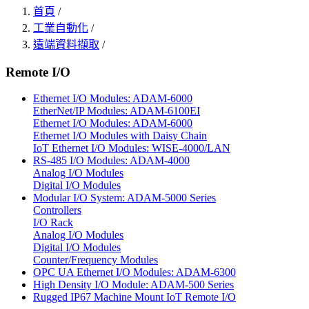
首頁
/
工業自動化
/
遠端資料擷取
/
Remote I/O
Ethernet I/O Modules: ADAM-6000
EtherNet/IP Modules: ADAM-6100EI
Ethernet I/O Modules: ADAM-6000
Ethernet I/O Modules with Daisy Chain
IoT Ethernet I/O Modules: WISE-4000/LAN
RS-485 I/O Modules: ADAM-4000
Analog I/O Modules
Digital I/O Modules
Modular I/O System: ADAM-5000 Series
Controllers
I/O Rack
Analog I/O Modules
Digital I/O Modules
Counter/Frequency Modules
OPC UA Ethernet I/O Modules: ADAM-6300
High Density I/O Module: ADAM-500 Series
Rugged IP67 Machine Mount IoT Remote I/O