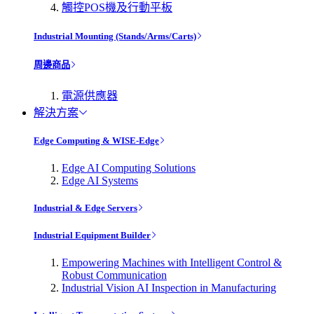
觸控POS機及行動平板
Industrial Mounting (Stands/Arms/Carts)
周邊商品
電源供應器
解決方案
Edge Computing & WISE-Edge
Edge AI Computing Solutions
Edge AI Systems
Industrial & Edge Servers
Industrial Equipment Builder
Empowering Machines with Intelligent Control &
Robust Communication
Industrial Vision AI Inspection in Manufacturing