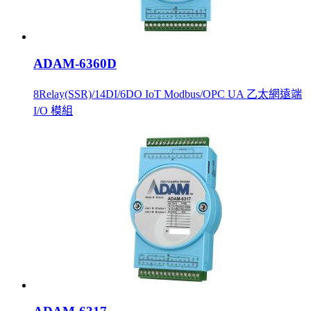
ADAM-6360D
8Relay(SSR)/14DI/6DO IoT Modbus/OPC UA 乙太網遠端
I/O 模組