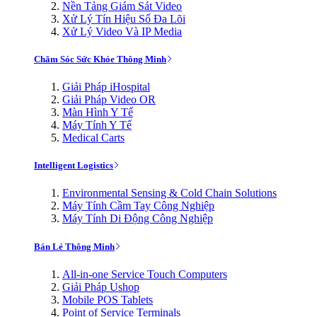
Nền Tảng Giám Sát Video
Xử Lý Tín Hiệu Số Đa Lõi
Xử Lý Video Và IP Media
Chăm Sóc Sức Khỏe Thông Minh
Giải Pháp iHospital
Giải Pháp Video OR
Màn Hình Y Tế
Máy Tính Y Tế
Medical Carts
Intelligent Logistics
Environmental Sensing & Cold Chain Solutions
Máy Tính Cầm Tay Công Nghiệp
Máy Tính Di Động Công Nghiệp
Bán Lẻ Thông Minh
All-in-one Service Touch Computers
Giải Pháp Ushop
Mobile POS Tablets
Point of Service Terminals