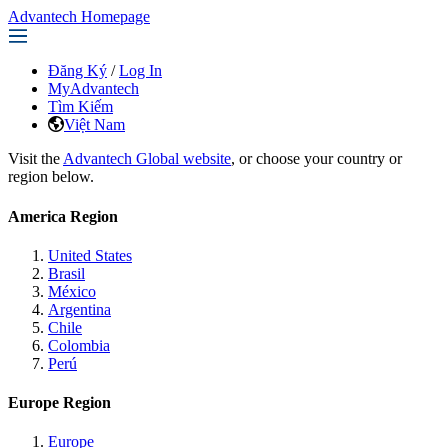
Advantech Homepage
Đăng Ký
/
Log In
MyAdvantech
Tìm Kiếm
Việt Nam
Visit the
Advantech Global website
, or choose your country or
region below.
America Region
United States
Brasil
México
Argentina
Chile
Colombia
Perú
Europe Region
Europe