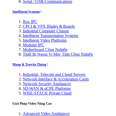
Serial / USB Communications
Intelligent Systems
Box IPC
CPCI & VPX Blades & Boards
Industrial Computer Chassis
Intelligent Transportation Systems
Intelligent Video Platforms
Modular IPC
Motherboard Công Nghiệp
Thiết Bị Ngoại Vi Máy Tính Công Nghiệp
Mạng & Truyền Thông
Industrial, Telecom and Cloud Servers
Network Interface & Acceleration Cards
Network Security Appliances
SD-WAN & uCPE Platforms
WISE-STACK Private Cloud
Giải Pháp Video Nâng Cao
Advanced Video Appliances