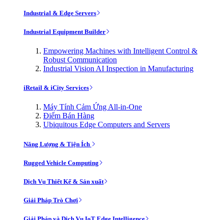
Industrial & Edge Servers
Industrial Equipment Builder
Empowering Machines with Intelligent Control &
Robust Communication
Industrial Vision AI Inspection in Manufacturing
iRetail & iCity Services
Máy Tính Cảm Ứng All-in-One
Điểm Bán Hàng
Ubiquitous Edge Computers and Servers
Năng Lượng & Tiện Ích
Rugged Vehicle Computing
Dịch Vụ Thiết Kế & Sản xuất
Giải Pháp Trò Chơi
Giải Pháp và Dịch Vụ IoT Edge Intelligence