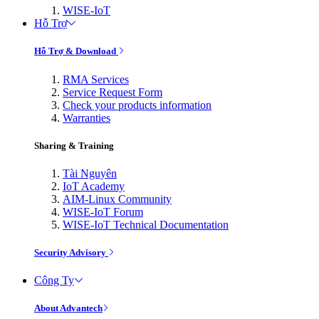
WISE-IoT
Hỗ Trợ
Hỗ Trợ & Download
RMA Services
Service Request Form
Check your products information
Warranties
Sharing & Training
Tài Nguyên
IoT Academy
AIM-Linux Community
WISE-IoT Forum
WISE-IoT Technical Documentation
Security Advisory
Công Ty
About Advantech