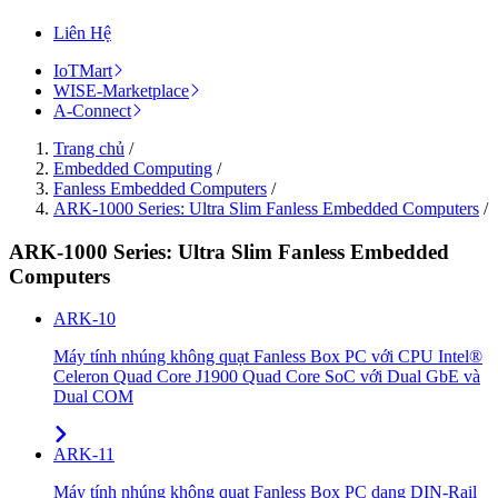
Liên Hệ
IoTMart
WISE-Marketplace
A-Connect
Trang chủ
/
Embedded Computing
/
Fanless Embedded Computers
/
ARK-1000 Series: Ultra Slim Fanless Embedded Computers
/
ARK-1000 Series: Ultra Slim Fanless Embedded
Computers
ARK-10
Máy tính nhúng không quạt Fanless Box PC với CPU Intel®
Celeron Quad Core J1900 Quad Core SoC với Dual GbE và
Dual COM
ARK-11
Máy tính nhúng không quạt Fanless Box PC dạng DIN-Rail