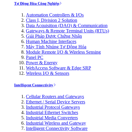
Tự Động Hóa Công Nghiệp
Automation Controllers & I/Os
Class I, Division 2 Solution
Data Acquisition (DAQ) & Communication
Gateways & Remote Terminal Units (RTUs)
Giải Pháp Được Chứng Nhận
Human Machine Interfaces
Máy Tính Nhúng Tự Động Hóa
Module Remote I/O & Wireless Sensing
Panel PC
Power & Energy
WebAccess Software & Edge SRP
Wireless I/O & Sensors
Intelligent Connectivity
Cellular Routers and Gateways
Ethernet / Serial Device Servers
Industrial Protocol Gateways
Industrial Ethernet Switches
Industrial Media Converters
Industrial Wireless and Gateway
Intelligent Connectivity Software