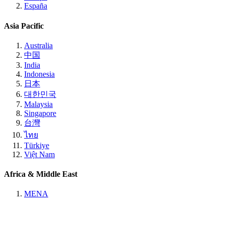
España
Asia Pacific
Australia
中国
India
Indonesia
日本
대한민국
Malaysia
Singapore
台灣
ไทย
Türkiye
Việt Nam
Africa & Middle East
MENA