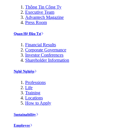
Thông Tin Công Ty
Executive Team
Advantech Magazine
Press Room
Quan Hệ Đầu Tư
Financial Results
Corporate Governance
Investor Conferences
Shareholder Information
Nghề Nghiệp
Professions
Life
Training
Locations
How to Apply
Sustainability
Employee