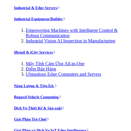
Industrial & Edge Servers
Industrial Equipment Builder
Empowering Machines with Intelligent Control &
Robust Communication
Industrial Vision AI Inspection in Manufacturing
iRetail & iCity Services
Máy Tính Cảm Ứng All-in-One
Điểm Bán Hàng
Ubiquitous Edge Computers and Servers
Năng Lượng & Tiện Ích
Rugged Vehicle Computing
Dịch Vụ Thiết Kế & Sản xuất
Giải Pháp Trò Chơi
Giải Pháp và Dịch Vụ IoT Edge Intelligence