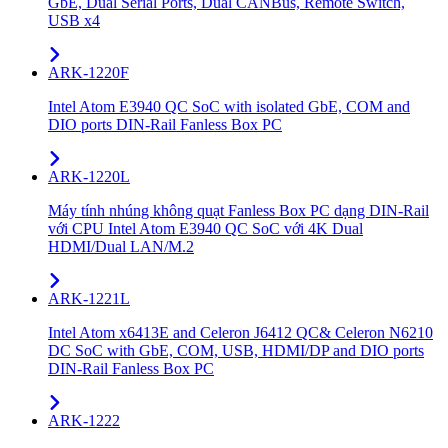
GbE, Dual Serial Ports, Dual CANBus, Remote Switch,
USB x4
ARK-1220F
Intel Atom E3940 QC SoC with isolated GbE, COM and
DIO ports DIN-Rail Fanless Box PC
ARK-1220L
Máy tính nhúng không quạt Fanless Box PC dạng DIN-Rail
với CPU Intel Atom E3940 QC SoC với 4K Dual
HDMI/Dual LAN/M.2
ARK-1221L
Intel Atom x6413E and Celeron J6412 QC& Celeron N6210
DC SoC with GbE, COM, USB, HDMI/DP and DIO ports
DIN-Rail Fanless Box PC
ARK-1222