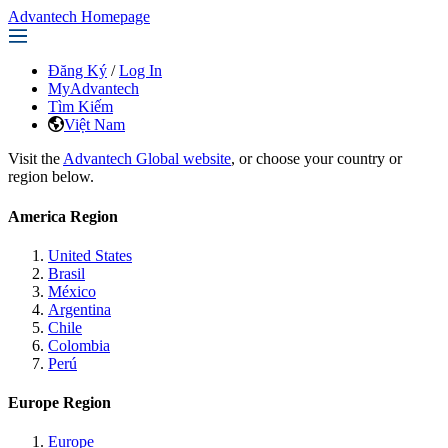
Advantech Homepage
Đăng Ký
/
Log In
MyAdvantech
Tìm Kiếm
Việt Nam
Visit the
Advantech Global website
, or choose your country or
region below.
America Region
United States
Brasil
México
Argentina
Chile
Colombia
Perú
Europe Region
Europe