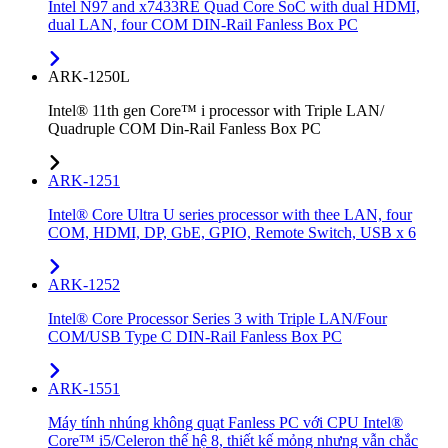
Intel N97 and x7433RE Quad Core SoC with dual HDMI,
dual LAN, four COM DIN-Rail Fanless Box PC
ARK-1250L
Intel® 11th gen Core™ i processor with Triple LAN/
Quadruple COM Din-Rail Fanless Box PC
ARK-1251
Intel® Core Ultra U series processor with thee LAN, four
COM, HDMI, DP, GbE, GPIO, Remote Switch, USB x 6
ARK-1252
Intel® Core Processor Series 3 with Triple LAN/Four
COM/USB Type C DIN-Rail Fanless Box PC
ARK-1551
Máy tính nhúng không quạt Fanless PC với CPU Intel®
Core™ i5/Celeron thế hệ 8, thiết kế mỏng nhưng vẫn chắc