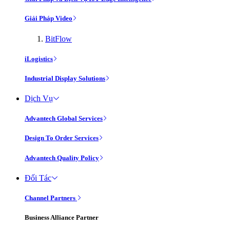
Giải Pháp Video
BitFlow
iLogistics
Industrial Display Solutions
Dịch Vụ
Advantech Global Services
Design To Order Services
Advantech Quality Policy
Đối Tác
Channel Partners
Business Alliance Partner