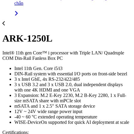
chắn
ARK-1250L
Intel® 11th gen Core™ i processor with Triple LAN/ Quadruple
COM Din-Rail Fanless Box PC
Intel 11th Gen. Core i5/i3
DIN-Rail system with essential I/O ports on front-side bezel
3 x Intel GbE, 4x RS-232/422/485
3 x USB 3.2 and 3 x USB 2.0, dual independent displays
with one 4K HDMI and one VGA
3 Expansion: M.2 E-Key 2230, M.2 B-Key 2280, 1 x Full-
size mSATA share with mPCIe slot
mSATA and 1 x 2.5" SATA storage device
12V ~ 24V wide range power input
-40 ~ 60 °C extended operating temperature
WISE-DeviceOn supported for quick AI deployment at scale
Certifications: