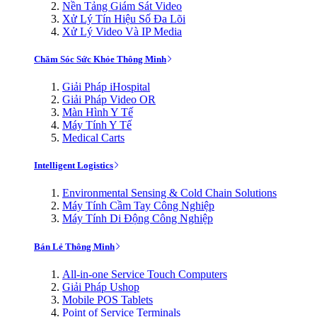
Nền Tảng Giám Sát Video
Xử Lý Tín Hiệu Số Đa Lõi
Xử Lý Video Và IP Media
Chăm Sóc Sức Khỏe Thông Minh
Giải Pháp iHospital
Giải Pháp Video OR
Màn Hình Y Tế
Máy Tính Y Tế
Medical Carts
Intelligent Logistics
Environmental Sensing & Cold Chain Solutions
Máy Tính Cầm Tay Công Nghiệp
Máy Tính Di Động Công Nghiệp
Bán Lẻ Thông Minh
All-in-one Service Touch Computers
Giải Pháp Ushop
Mobile POS Tablets
Point of Service Terminals